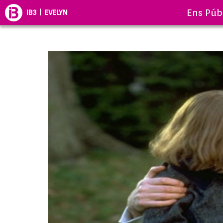
Ens Púb
IB3 | EVELYN