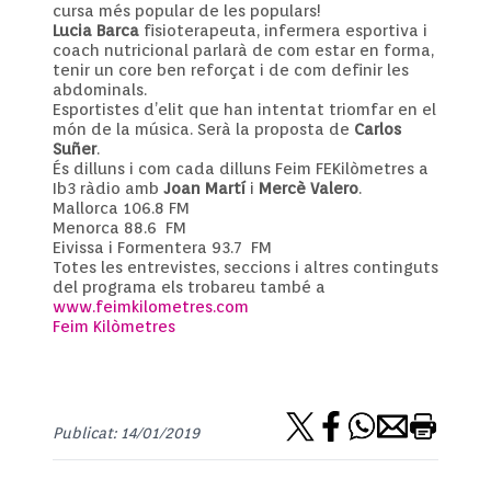
cursa més popular de les populars!
Lucia Barca
fisioterapeuta, infermera esportiva i
coach nutricional parlarà de com estar en forma,
tenir un core ben reforçat i de com definir les
abdominals.
Esportistes d’elit que han intentat triomfar en el
món de la música. Serà la proposta de
Carlos
Suñer
.
És dilluns i com cada dilluns Feim FEKilòmetres a
Ib3 ràdio amb
Joan Martí
i
Mercè Valero
.
Mallorca 106.8 FM
Menorca 88.6 FM
Eivissa i Formentera 93.7 FM
Totes les entrevistes, seccions i altres continguts
del programa els trobareu també a
www.feimkilometres.com
Feim Kilòmetres
Publicat: 14/01/2019