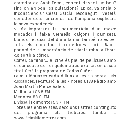
corredor de Sant Fermí, corrent davant un bou?
Fins on arriben les pulsacions? Èpica, valentia o
inconsciència? César García, reconegut i veterà
corredor dels “encierros” de Pamplona explicarà
la seva experiència.
Si és important la indumentària d’un mozo:
mocador i faixa vermells, calçons i camiseta
blanca i el diari del dia a la mà, també ho és per
tots els corredors i corredores. Lucía Barca
parlarà de la importància de triar la roba a l’hora
de sortir a córrer.
Córrer, caminar… el cine és ple de pel·lícules amb
el concepte de fer quilòmetres explícit en el seu
títol. Serà la proposta de Carlos Suñer.
Feim Kilòmetres cada dilluns a les 18 hores i els
dissabtes, redifusió, a les 7 hores a IB3 Ràdio amb
Joan Martí i Mercè Valero.
Mallorca 106.8 FM
Menorca 88.6 FM
Eivissa i Formentera 3.7 FM
Totes les entrevistes, seccions i altres continguts
del programa els trobareu també a
www.feimkilometres.com