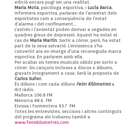
edició encara pugi ser una realitat.
Maria Mota
, psicòloga esportiva, i
Lucía Barca
,
infermera esportiva, parlaran de l’ansietat dels
esportistes com a conseqüència de l’estat
d’alarma i del confinament…
L’estrès i l’ansietat poden derivar a vegades en
quadres greus de depressió. Aquest ha estat el
cas de
Maria Martín
. Sortir a córrer, però, ha estat
part de la seva salvació. L’eivissenca s’ha
convertit ara en imatge d’una reconeguda marca
esportiva. En parlarem amb ella.
Per acabar sis temes musicals vàlids per sortir a
córrer. Sis cançons incloses a discos o àlbums,
gravats íntegrament a casa. Serà la proposta de
Carlos Suñer.
És dilluns i com cada dilluns
Feim Kilòmetres
a
Ib3 ràdio.
Mallorca 106.8 FM
Menorca 88.6 FM
Eivissa i Formentera 93.7 FM
Totes les entrevistes, seccions i altres continguts
del programa els trobareu també a
www.feimkilometres.com