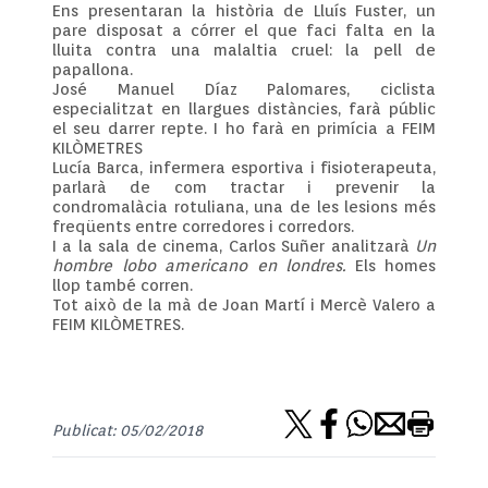
Ens presentaran la història de Lluís Fuster, un
pare disposat a córrer el que faci falta en la
lluita contra una malaltia cruel: la pell de
papallona.
José Manuel Díaz Palomares, ciclista
especialitzat en llargues distàncies, farà públic
el seu darrer repte. I ho farà en primícia a FEIM
KILÒMETRES
Lucía Barca, infermera esportiva i fisioterapeuta,
parlarà de com tractar i prevenir la
condromalàcia rotuliana, una de les lesions més
freqüents entre corredores i corredors.
I a la sala de cinema, Carlos Suñer analitzarà
Un
hombre lobo americano en londres.
Els homes
llop també corren.
Tot això de la mà de Joan Martí i Mercè Valero a
FEIM KILÒMETRES.
Publicat: 05/02/2018