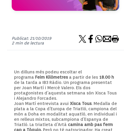
Publicat: 21/10/2019
2 min de lectura
Un dilluns més podeu escoltar el
programa
Feim
Kilòmetres
a partir de les
18.00 h
de la tarda a
IB3
Ràdio. Un programa presentat
per Joan Martí i Mercè Valero. Els dos
protagonistes d’aquesta setmana són Xisca Tous
i
Alejandro
Forcades.
Joan Martí entrevista avui
Xisca Tous
. Medalla de
plata a la Copa d’Europa de Triatló, campiona del
món a Doha en modalitat
aquatló
, en individual i
en relleus mixtos, subcampiona d’Espanya de
Triatló. La triatleta d’Artà
camina amb pas ferm
cap a Tòquio.
Però no té patrocinador. Ha creat