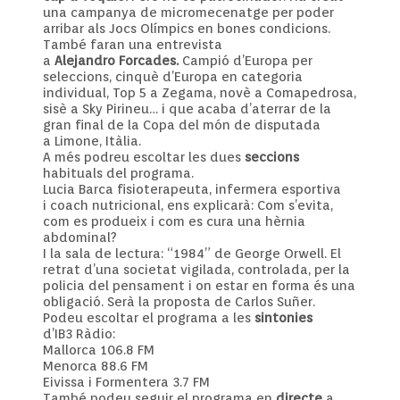
una campanya de micromecenatge per poder
arribar als Jocs Olímpics en bones condicions.
També faran una entrevista
a
Alejandro
Forcades.
Campió d’Europa per
seleccions, cinquè d’Europa en categoria
individual, Top 5 a
Zegama
, novè a
Comapedrosa
,
sisè a
Sky
Pirineu… i que acaba d’aterrar de la
gran final de la Copa del món de disputada
a
Limone
, Itàlia.
A més podreu escoltar les dues
seccions
habituals del programa.
Lucia Barca fisioterapeuta, infermera esportiva
i
coach
nutricional, ens explicarà: Com s’evita,
com es produeix i com es cura una hèrnia
abdominal?
I la sala de lectura: “1984” de George Orwell. El
retrat d’una societat vigilada, controlada, per la
policia del pensament i on estar en forma és una
obligació. Serà la proposta de
Carlos
Suñer
.
Podeu escoltar el programa a les
sintonies
d’
IB3
Ràdio:
Mallorca 106.8 FM
Menorca 88.6 FM
Eivissa i Formentera 3.7 FM
També podeu seguir el programa en
directe
a