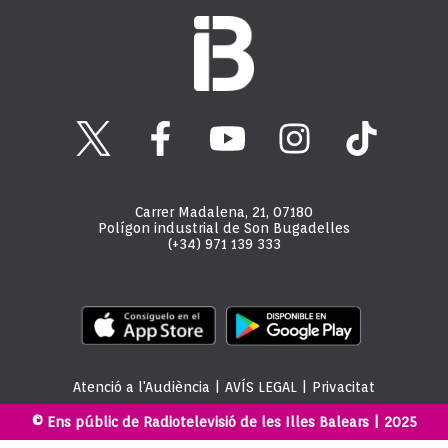
Carrer Madalena, 21, 07180
Polígon industrial de Son Bugadelles
(+34) 971 139 333
Atenció a l'Audiència
|
AVÍS LEGAL
|
Privacitat
© Ens públic de Radiotelevisió de les Illes Balears | 2025