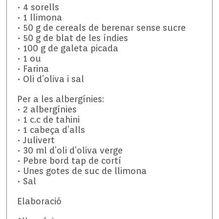
• 4 sorells
• 1 llimona
• 50 g de cereals de berenar sense sucre
• 50 g de blat de les índies
• 100 g de galeta picada
• 1 ou
• Farina
• Oli d’oliva i sal
Per a les albergínies:
• 2 albergínies
• 1 c.c de tahini
• 1 cabeça d’alls
• Julivert
• 30 ml d’oli d’oliva verge
• Pebre bord tap de cortí
• Unes gotes de suc de llimona
• Sal
Elaboració