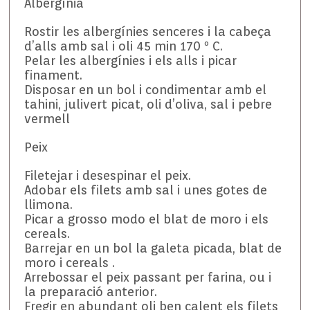
Albergínia
Rostir les albergínies senceres i la cabeça
d’alls amb sal i oli 45 min 170 º C.
Pelar les albergínies i els alls i picar
finament.
Disposar en un bol i condimentar amb el
tahini, julivert picat, oli d’oliva, sal i pebre
vermell
Peix
Filetejar i desespinar el peix.
Adobar els filets amb sal i unes gotes de
llimona.
Picar a grosso modo el blat de moro i els
cereals.
Barrejar en un bol la galeta picada, blat de
moro i cereals .
Arrebossar el peix passant per farina, ou i
la preparació anterior.
Fregir en abundant oli ben calent els filets