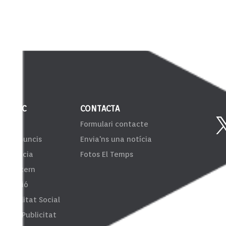
 PÚBLIC
CONTACTA
VIB
Formulari contacte
er d'anuncis
Envia'ns una notícia
sparència
Fotos El Temps
ema Intern
formació
onsibilitat Social
fes de Publicitat