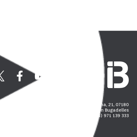
Carrer Madalena, 21, 07180
Polígon industrial de Son Bugadelles
(+34) 971 139 333