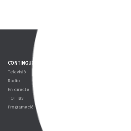
CONTINGUT
NOTÍCIES
ENS
Televisió
IB3 Notícies
EPRT
Ràdio
El Temps
Taul
En directe
Esports
Tran
TOT IB3
Càmeres
Sist
Programació
d'In
Resp
Tari