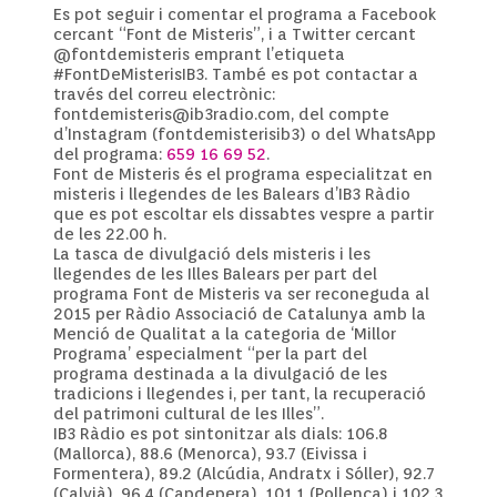
Es pot seguir i comentar el programa a Facebook
cercant “Font de Misteris”, i a Twitter cercant
@fontdemisteris emprant l’etiqueta
#FontDeMisterisIB3. També es pot contactar a
través del correu electrònic:
fontdemisteris@ib3radio.com, del compte
d’Instagram (fontdemisterisib3) o del WhatsApp
del programa:
659 16 69 52
.
Font de Misteris és el programa especialitzat en
misteris i llegendes de les Balears d’IB3 Ràdio
que es pot escoltar els dissabtes vespre a partir
de les 22.00 h.
La tasca de divulgació dels misteris i les
llegendes de les Illes Balears per part del
programa Font de Misteris va ser reconeguda al
2015 per Ràdio Associació de Catalunya amb la
Menció de Qualitat a la categoria de ‘Millor
Programa’ especialment “per la part del
programa destinada a la divulgació de les
tradicions i llegendes i, per tant, la recuperació
del patrimoni cultural de les Illes”.
IB3 Ràdio es pot sintonitzar als dials: 106.8
(Mallorca), 88.6 (Menorca), 93.7 (Eivissa i
Formentera), 89.2 (Alcúdia, Andratx i Sóller), 92.7
(Calvià), 96.4 (Capdepera), 101.1 (Pollença) i 102.3