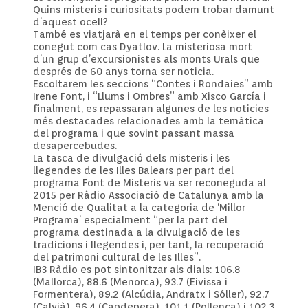
Quins misteris i curiositats podem trobar damunt
d’aquest ocell?
També es viatjarà en el temps per conèixer el
conegut com cas Dyatlov. La misteriosa mort
d’un grup d’excursionistes als monts Urals que
després de 60 anys torna ser noticia.
Escoltarem les seccions “Contes i Rondaies” amb
Irene Font, i “Llums i Ombres” amb Xisco García i
finalment, es repassaran algunes de les noticies
més destacades relacionades amb la temàtica
del programa i que sovint passant massa
desapercebudes.
La tasca de divulgació dels misteris i les
llegendes de les Illes Balears per part del
programa Font de Misteris va ser reconeguda al
2015 per Ràdio Associació de Catalunya amb la
Menció de Qualitat a la categoria de ‘Millor
Programa’ especialment “per la part del
programa destinada a la divulgació de les
tradicions i llegendes i, per tant, la recuperació
del patrimoni cultural de les Illes”.
IB3 Ràdio es pot sintonitzar als dials: 106.8
(Mallorca), 88.6 (Menorca), 93.7 (Eivissa i
Formentera), 89.2 (Alcúdia, Andratx i Sóller), 92.7
(Calvià), 96.4 (Capdepera), 101.1 (Pollença) i 102.3