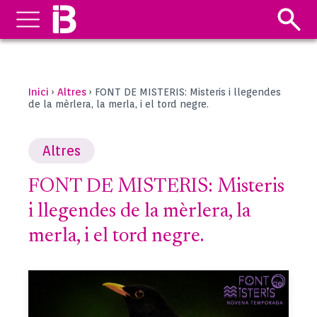
Inici
Altres
›
›
FONT DE MISTERIS: Misteris i llegendes
de la mèrlera, la merla, i el tord negre.
Altres
FONT DE MISTERIS: Misteris
i llegendes de la mèrlera, la
merla, i el tord negre.