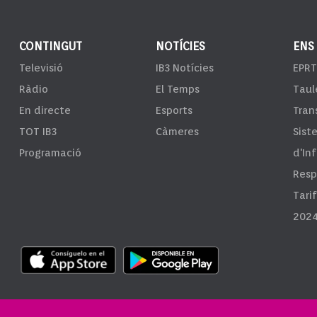
CONTINGUT
NOTÍCIES
ENS
Televisió
IB3 Notícies
EPRT
Ràdio
El Temps
Taul
En directe
Esports
Tran
TOT IB3
Càmeres
Sist
Programació
d'In
Resp
Tari
2024