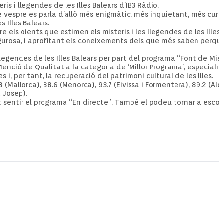
is i llegendes de les Illes Balears d’IB3 Ràdio.
e vespre es parla d’allò més enigmàtic, més inquietant, més cur
 Illes Balears.
 els oients que estimen els misteris i les llegendes de les Illes
gurosa, i aprofitant els coneixements dels que més saben perquè
 llegendes de les Illes Balears per part del programa “Font de M
enció de Qualitat a la categoria de ‘Millor Programa’, especia
s i, per tant, la recuperació del patrimoni cultural de les Illes.
8 (Mallorca), 88.6 (Menorca), 93.7 (Eivissa i Formentera), 89.2 (Alc
t Josep).
 sentir el programa “En directe”. També el podeu tornar a escolt