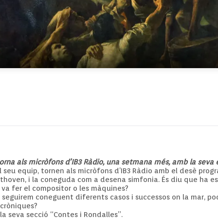
 torna als micròfons d’IB3 Ràdio, una setmana més, amb la seva 
l seu equip, tornen als micròfons d’IB3 Ràdio amb el desè pro
hoven, i la coneguda com a desena simfonia. És diu que ha esta
e va fer el compositor o les màquines?
 seguirem coneguent diferents casos i successos on la mar, pod
 cròniques?
a seva secció “Contes i Rondalles”.