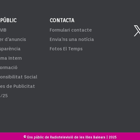
 PÚBLIC
CONTACTA
VIB
Formulari contacte
er d'anuncis
Envia'ns una notícia
sparència
Fotos El Temps
ema Intern
formació
onsibilitat Social
fes de Publicitat
/25
© Ens públic de Radiotelevisió de les Illes Balears | 2025