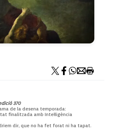
edició 370
grama de la desena temporada:
t finalitzada amb Intel·ligència
riem dir, que no ha fet forat ni ha tapat.