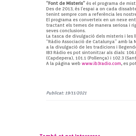
“Font de Misteris”
és el programa de mister
Des de 2013, és l’espai a on cada dissabt
tenint sempre com a referència les nostres
El programa es converteix en un nexe entre
tractant els temes de manera seriosa i ri
seves conclusions.
La tasca de divulgació dels misteris i les
“Ràdio Associació de Catalunya” amb la M
a la divulgació de les tradicions i llegende
IB3 Ràdio es pot sintonitzar als dials: 106.
(Capdepera), 101.1 (Pollença) i 102.3 (San
A la pàgina web
www.ib3radio.com
,
es pot
Publicat: 19/11/2021