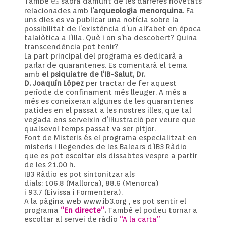
es
També
sabrà damunt de les darreres novetats
relacionades amb
l’arqueologia menorquina
. Fa
uns dies es va publicar una notícia sobre la
possibilitat de l’existència d’un alfabet en època
talaiòtica a l’illa. Què i on s’ha descobert? Quina
transcendència pot tenir?
La part principal del programa es dedicarà a
parlar de quarantenes. Es comentarà el tema
amb
el psiquiatre de l’IB-Salut,
Dr.
D.
Joaquín
López
per tractar de fer aquest
període de confinament més lleuger. A més a
més es coneixeran algunes de les quarantenes
patides en el passat a les nostres illes, que tal
vegada ens serveixin d’il·lustració per veure que
qualsevol temps passat va ser pitjor.
Font de Misteris és el programa especialitzat en
misteris i llegendes de les Balears d’
IB3
Ràdio
que es pot escoltar els dissabtes vespre a partir
de les 21.00 h.
IB3
Ràdio es pot sintonitzar als
dials:
106.8
(Mallorca),
88.6
(Menorca)
i
93.7
(Eivissa i Formentera).
A la pàgina web www.ib3.org
,
es pot sentir el
programa
“En directe”
.
També el podeu tornar a
escoltar al servei de ràdio
“A la carta”