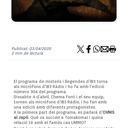
Publicat: 03/04/2020
2 min de lectura
El programa de misteris i llegendes d’
IB3
torna
als micròfons d’
IB3
Ràdio i ho fa amb l’edició
número 304 del programa.
Dissabte 4 d’abril,
Chema
Font i el seu equip,
tornen als micròfons d’
IB3
Ràdio, i ho fan amb
una edició amb diferents protagonistes.
A la primera part del programa, es parlarà d’
OVNIS
al Japó
. Què va succeir a Tomakomai i quina
relació té amb el famós cas
UMMO
?