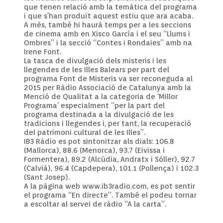
que tenen relació amb la temàtica del programa
i que s’han produït aquest estiu que ara acaba.
A més, també hi haurà temps per a les seccions
de cinema amb en Xisco García i el seu “Llums i
Ombres” i la secció “Contes i Rondaies” amb na
Irene Font.
La tasca de divulgació dels misteris i les
llegendes de les Illes Balears per part del
programa Font de Misteris va ser reconeguda al
2015 per Ràdio Associació de Catalunya amb la
Menció de Qualitat a la categoria de ‘Millor
Programa’ especialment “per la part del
programa destinada a la divulgació de les
tradicions i llegendes i, per tant, la recuperació
del patrimoni cultural de les Illes”.
IB3 Ràdio es pot sintonitzar als dials: 106.8
(Mallorca), 88.6 (Menorca), 93.7 (Eivissa i
Formentera), 89.2 (Alcúdia, Andratx i Sóller), 92.7
(Calvià), 96.4 (Capdepera), 101.1 (Pollença) i 102.3
(Sant Josep).
A la pàgina web www.ib3radio.com, es pot sentir
el programa “En directe”. També el podeu tornar
a escoltar al servei de ràdio “A la carta”.