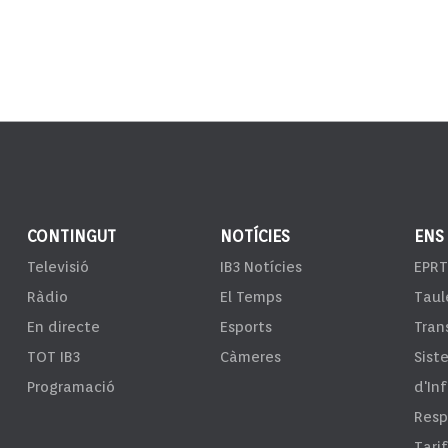
CONTINGUT
NOTÍCIES
ENS
Televisió
IB3 Notícies
EPRT
Ràdio
El Temps
Taul
En directe
Esports
Tran
TOT IB3
Càmeres
Sist
Programació
d'In
Resp
Tari