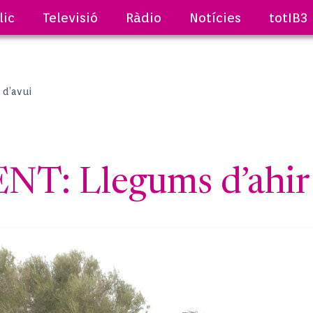
lic
Televisió
Ràdio
Notícies
totIB3
 d’avui
T: Llegums d’ahir i