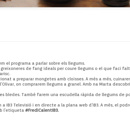
m el programa a parlar sobre els llegums.
greixoneres de fang ideals per coure llegums o el que faci falt
risc.
icionat a preparar mongetes amb cloïsses. A més a més, cuinare
 l’Olivar, on comprarem llegums a granel. Amb na Marta descob
 les bledes. També farem una escudella ràpida de llegums de p
a IB3 Televisió i en directe a la plana web d’IB3. A més, el podr
mb l’etiqueta
#FrediCalentIB3.