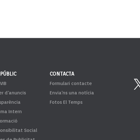
 PÚBLIC
CONTACTA
VIB
Formulari contacte
er d'anuncis
Envia'ns una notícia
sparència
Fotos El Temps
ema Intern
formació
onsibilitat Social
fes de Publicitat