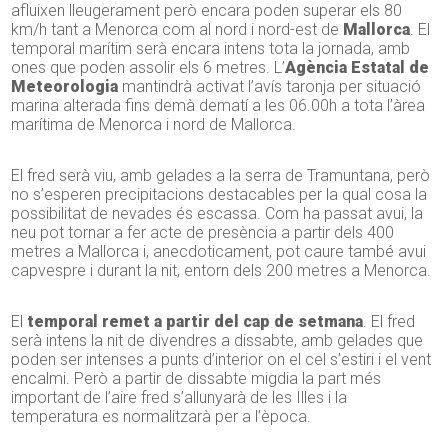
afluixen lleugerament però encara poden superar els 80
km/h tant a Menorca com al nord i nord-est de
Mallorca
. El
temporal marítim serà encara intens tota la jornada, amb
ones que poden assolir els 6 metres. L’
Agència Estatal de
Meteorologia
mantindrà activat l’avís taronja per situació
marina alterada fins demà dematí a les 06.00h a tota l’àrea
marítima de Menorca i nord de Mallorca.
El fred serà viu, amb gelades a la serra de Tramuntana, però
no s’esperen precipitacions destacables per la qual cosa la
possibilitat de nevades és escassa. Com ha passat avui, la
neu pot tornar a fer acte de presència a partir dels 400
metres a Mallorca i, anecdoticament, pot caure també avui
capvespre i durant la nit, entorn dels 200 metres a Menorca.
El
temporal remet a partir del cap de setmana
. El fred
serà intens la nit de divendres a dissabte, amb gelades que
poden ser intenses a punts d’interior on el cel s’estiri i el vent
encalmi. Però a partir de dissabte migdia la part més
important de l’aire fred s’allunyarà de les Illes i la
temperatura es normalitzarà per a l’època.