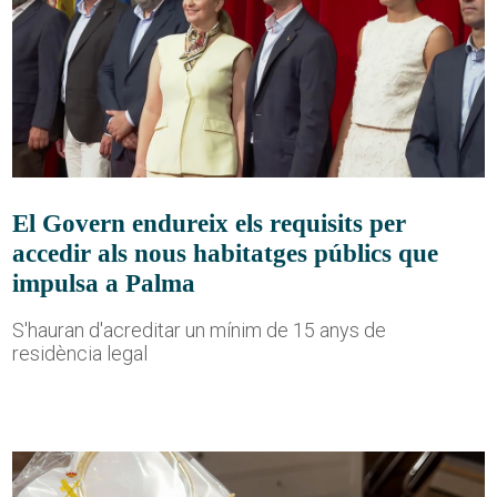
El Govern endureix els requisits per
accedir als nous habitatges públics que
impulsa a Palma
S'hauran d'acreditar un mínim de 15 anys de
residència legal