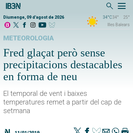
Diumenge, 09 d'agost de 2026
34°C
34°
25°
Illes Balears
METEOROLOGIA
Fred glaçat però sense
precipitacions destacables
en forma de neu
El temporal de vent i baixes
temperatures remet a partir del cap de
setmana
11/01/2019