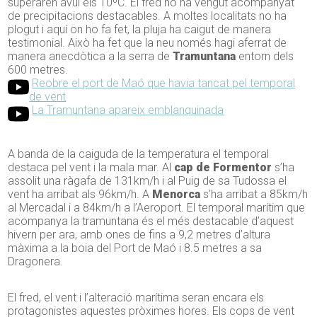
superaren avui els 10ºC. El fred no ha vengut acompanyat
de precipitacions destacables. A moltes localitats no ha
plogut i aquí on ho fa fet, la pluja ha caigut de manera
testimonial. Això ha fet que la neu només hagi aferrat de
manera anecdòtica a la serra de
Tramuntana
entorn dels
600 metres.
Reobre el port de Maó que havia tancat pel temporal
de vent
La Tramuntana apareix emblanquinada
A banda de la caiguda de la temperatura el temporal
destaca pel vent i la mala mar. Al
cap de Formentor
s’ha
assolit una ràgafa de 131km/h i al Puig de sa Tudossa el
vent ha arribat als 96km/h. A
Menorca
s’ha arribat a 85km/h
al Mercadal i a 84km/h a l’Aeroport. El temporal marítim que
acompanya la tramuntana és el més destacable d’aquest
hivern per ara, amb ones de fins a 9,2 metres d’altura
màxima a la boia del Port de Maó i 8.5 metres a sa
Dragonera.
El fred, el vent i l’alteració marítima seran encara els
protagonistes aquestes pròximes hores. Els cops de vent