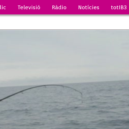
lic
Televisió
Ràdio
Notícies
totIB3