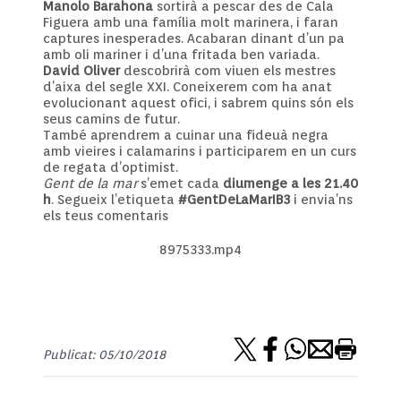
Manolo Barahona
sortirà a pescar des de Cala
Figuera amb una família molt marinera, i faran
captures inesperades. Acabaran dinant d’un pa
amb oli mariner i d’una fritada ben variada.
David Oliver
descobrirà com viuen els mestres
d’aixa del segle XXI. Coneixerem com ha anat
evolucionant aquest ofici, i sabrem quins són els
seus camins de futur.
També aprendrem a cuinar una fideuà negra
amb vieires i calamarins i participarem en un curs
de regata d’optimist.
Gent de la mar
s’emet cada
diumenge a les 21.40
h
. Segueix l’etiqueta
#GentDeLaMarIB3
i envia’ns
els teus comentaris
8975333.mp4
Publicat: 05/10/2018