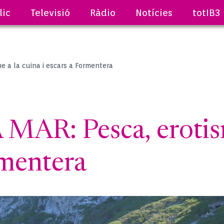
lic
Televisió
Ràdio
Notícies
totIB3
e a la cuina i escars a Formentera
AR: Pesca, erotism
rmentera