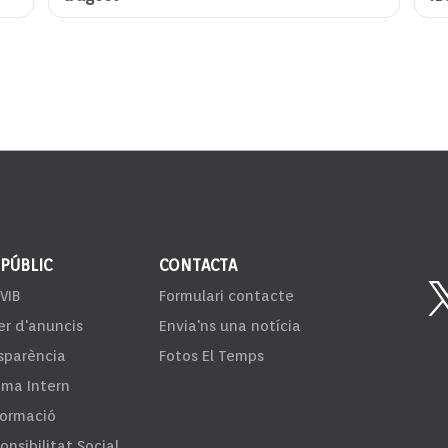
 PÚBLIC
CONTACTA
VIB
Formulari contacte
er d'anuncis
Envia'ns una notícia
sparència
Fotos El Temps
ema Intern
formació
onsibilitat Social