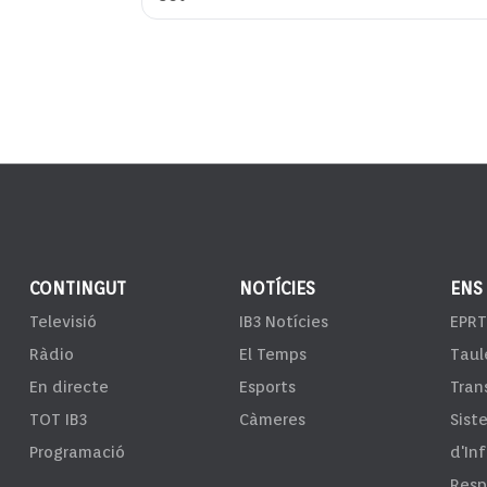
CONTINGUT
NOTÍCIES
ENS
Televisió
IB3 Notícies
EPRT
Ràdio
El Temps
Taul
En directe
Esports
Tran
TOT IB3
Càmeres
Sist
Programació
d'In
Resp