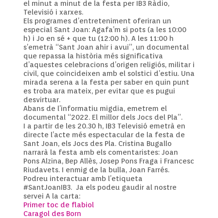
el minut a minut de la festa per IB3 Ràdio,
Televisió i xarxes.
Els programes d’entreteniment oferiran un
especial Sant Joan: Agafa’m si pots (a les 10:00
h) i Jo en sé + que tu (12:00 h). A les 11:00 h
s’emetrà “Sant Joan ahir i avui”, un documental
que repassa la història més significativa
d’aquestes celebracions d’origen religiós, militar i
civil, que coincideixen amb el solstici d’estiu. Una
mirada serena a la festa per saber en quin punt
es troba ara mateix, per evitar que es pugui
desvirtuar.
Abans de l’informatiu migdia, emetrem el
documental “2022. El millor dels Jocs del Pla”.
I a partir de les 20.30 h, IB3 Televisió emetrà en
directe l’acte més espectacular de la festa de
Sant Joan, els Jocs des Pla. Cristina Bugallo
narrarà la festa amb els comentaristes: Joan
Pons Alzina, Bep Allès, Josep Pons Fraga i Francesc
Riudavets. I enmig de la bulla, Joan Farrés.
Podreu interactuar amb l’etiqueta
#SantJoanIB3. Ja els podeu gaudir al nostre
servei A la carta:
Primer toc de flabiol
Caragol des Born