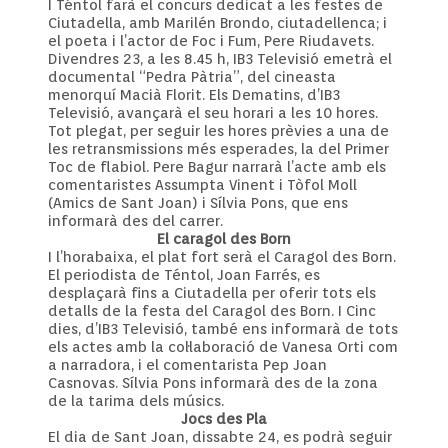
I Téntol farà el concurs dedicat a les festes de
Ciutadella, amb Marilén Brondo, ciutadellenca; i
el poeta i l’actor de Foc i Fum, Pere Riudavets.
Divendres 23, a les 8.45 h, IB3 Televisió emetrà el
documental “Pedra Pàtria”, del cineasta
menorquí Macià Florit. Els Dematins, d’IB3
Televisió, avançarà el seu horari a les 10 hores.
Tot plegat, per seguir les hores prèvies a una de
les retransmissions més esperades, la del Primer
Toc de flabiol. Pere Bagur narrarà l’acte amb els
comentaristes Assumpta Vinent i Tòfol Moll
(Amics de Sant Joan) i Sílvia Pons, que ens
informarà des del carrer.
El caragol des Born
I l’horabaixa, el plat fort serà el Caragol des Born.
El periodista de Téntol, Joan Farrés, es
desplaçarà fins a Ciutadella per oferir tots els
detalls de la festa del Caragol des Born. I Cinc
dies, d’IB3 Televisió, també ens informarà de tots
els actes amb la col·laboració de Vanesa Orti com
a narradora, i el comentarista Pep Joan
Casnovas. Sílvia Pons informarà des de la zona
de la tarima dels músics.
Jocs des Pla
El dia de Sant Joan, dissabte 24, es podrà seguir