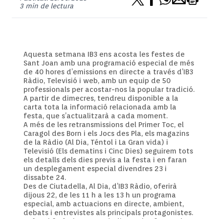
3 min de lectura
Aquesta setmana IB3 ens acosta les festes de
Sant Joan amb una programació especial de més
de 40 hores d’emissions en directe a través d’IB3
Ràdio, Televisió i web, amb un equip de 50
professionals per acostar-nos la popular tradició.
A partir de dimecres, tendreu disponible a la
carta tota la informació relacionada amb la
festa, que s’actualitzarà a cada moment.
A més de les retransmissions del Primer Toc, el
Caragol des Born i els Jocs des Pla, els magazins
de la Ràdio (Al Dia, Téntol i La Gran vida) i
Televisió (Els dematins i Cinc Dies) seguirem tots
els detalls dels dies previs a la festa i en faran
un desplegament especial divendres 23 i
dissabte 24.
Des de Ciutadella, Al Dia, d’IB3 Ràdio, oferirà
dijous 22, de les 11 h a les 13 h un programa
especial, amb actuacions en directe, ambient,
debats i entrevistes als principals protagonistes.