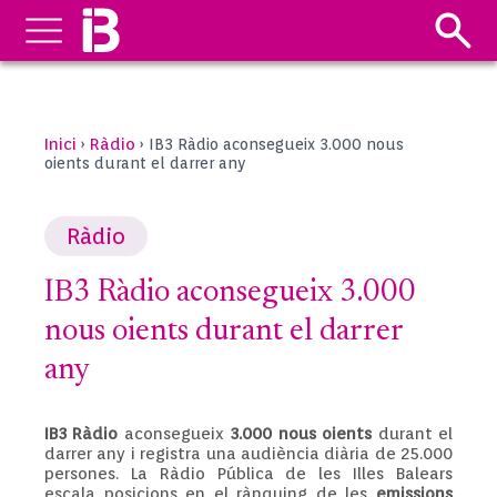
Inici
Ràdio
›
›
IB3 Ràdio aconsegueix 3.000 nous
oients durant el darrer any
Ràdio
IB3 Ràdio aconsegueix 3.000
nous oients durant el darrer
any
IB3 Ràdio
aconsegueix
3.000 nous oients
durant el
darrer any i registra una audiència diària de 25.000
persones. La Ràdio Pública de les Illes Balears
escala posicions en el rànquing de les
emissions