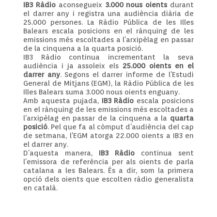
IB3 Ràdio
aconsegueix
3.000 nous oients
durant
el darrer any i registra una audiència diària de
25.000 persones. La Ràdio Pública de les Illes
Balears escala posicions en el rànquing de les
emissions més escoltades a l’arxipèlag en passar
de la cinquena a la quarta posició.
IB3 Ràdio continua incrementant la seva
audiència i ja assoleix els
25.000 oients en el
darrer any
. Segons el darrer informe de l’Estudi
General de Mitjans (EGM), la Ràdio Pública de les
Illes Balears suma 3.000 nous oients enguany.
Amb aquesta pujada,
IB3 Ràdio
escala posicions
en el rànquing de les emissions més escoltades a
l’arxipèlag en passar de la cinquena a la
quarta
posició
. Pel que fa al còmput d’audiència del cap
de setmana, l’EGM atorga 22.000 oients a IB3 en
el darrer any.
D’aquesta manera,
IB3 Ràdio
continua sent
l’emissora de referència per als oients de parla
catalana a les Balears. És a dir, som la primera
opció dels oients que escolten ràdio generalista
en català.