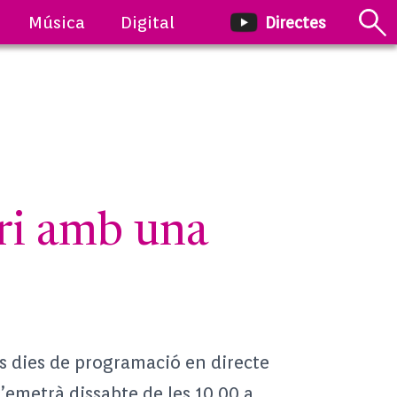
Música
Digital
Directes
ari amb una
es dies de programació en directe
’emetrà dissabte de les 10.00 a