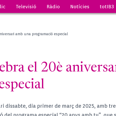
lic
Televisió
Ràdio
Notícies
totIB3
aniversari amb una programació especial
ebra el 20è anivers
especial
ari dissabte, dia primer de març de 2025, amb tr
sió del programa especial “20 anys amb tu”, que s