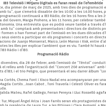
IB3 Televisió i Mitjans Digitals es faran ressò de l’efemèride
bte, dia primer de març de 2025, amb tres dies de programació e
mb tu”, que s’emetrà dissabte de les 10.00 a les 14.00 hores, pe
programació continuarà a IB3 Ràdio, de les 16 hores fins a les 2
a del Govern, Marga Prohens, a les 11 hores, per celebrar també el
utonomia. Una entrevista que es podrà veure també a través d’IB
s amb tu” comptarà amb presentadors i directors de distints pr
 formen o han format part de l’emissió en les dues dècades d’hi
 seus oients a participar en els programes i concerts en directe
cions de Juanjo Monserrat, Maico, León Manso i Xisk, entre d’al
totes les illes per explicar l’ambient que es viu. També hi haurà
B3 Ràdio i d’IB3.
Programació Ràdio
ivendres, dia 28 de febrer, amb l’emissió de “Téntol” conduït 
à el relleu amb l’organització del “Concert 20è aniversari” amb
 d’IB3, i el trio Peligro, que presentarà el seu darrer àlbum “L
ina Cortés, Chema Font i Xisco Nadal ens acompanyaran per una 
 Magda Cortés , Joan Cabot , Toni Travería i Celestí Oliver es fa
uda.
rgalida Mateu, Rafel Gallego, Ferran Pereyra i Lluc Rosselló ag
t Tur, Miquel Àngel Ariza i Joan Farrés seran els protagonistes d
 la presència de Laura Tur, a les Pitiüses i Clara Aymamí, a Me