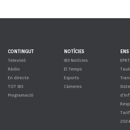
CONTINGUT
NOTÍCIES
ENS
Televisió
IB3 Notícies
EPRT
Ràdio
El Temps
Taul
En directe
Esports
Tran
TOT IB3
Càmeres
Sist
Programació
d'In
Resp
Tari
2024