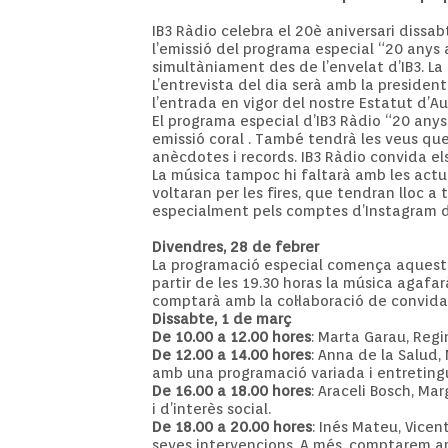
IB3 Ràdio celebra el 20è aniversari dissa
l’emissió del programa especial “20 anys a
simultàniament des de l’envelat d’IB3. La 
L’entrevista del dia serà amb la president
l’entrada en vigor del nostre Estatut d’A
El programa especial d’IB3 Ràdio “20 any
emissió coral . També tendrà les veus que
anècdotes i records. IB3 Ràdio convida els
La música tampoc hi faltarà amb les actua
voltaran per les fires, que tendran lloc a 
especialment pels comptes d’Instagram d’I
Divendres, 28 de febrer
La programació especial comença aquest d
partir de les 19.30 horas la música agafar
comptarà amb la col·laboració de convidats
Dissabte, 1 de març
De 10.00 a 12.00 hores
: Marta Garau, Reg
De 12.00 a 14.00 hores
: Anna de la Salud,
amb una programació variada i entreting
De 16.00 a 18.00 hores
: Araceli Bosch, Ma
i d’interès social.
De 18.00 a 20.00 hores
: Inés Mateu, Vicen
seves intervencions. A més, comptarem amb