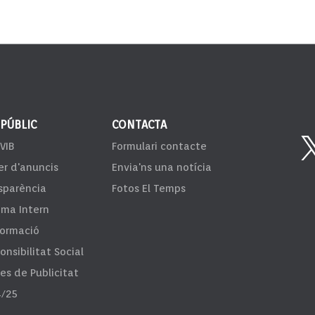
 PÚBLIC
CONTACTA
VIB
Formulari contacte
er d'anuncis
Envia'ns una notícia
sparència
Fotos El Temps
ema Intern
formació
onsibilitat Social
fes de Publicitat
/25