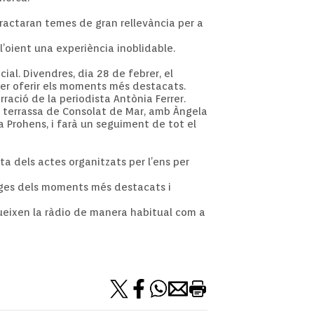
tractaran temes de gran rellevància per a
 l’oient una experiència inoblidable.
al. Divendres, dia 28 de febrer, el
per oferir els moments més destacats.
rració de la periodista Antònia Ferrer.
a terrassa de Consolat de Mar, amb Àngela
a Prohens, i farà un seguiment de tot el
ta dels actes organitzats per l’ens per
atges dels moments més destacats i
egueixen la ràdio de manera habitual com a