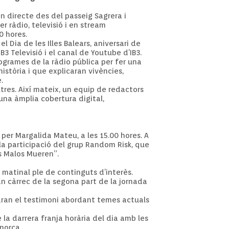
n directe des del passeig Sagrera i
r ràdio, televisió i en stream
0 hores.
 Dia de les Illes Balears, aniversari de
3 Televisió i el canal de Youtube d’IB3.
ogrames de la ràdio pública per fer una
stòria i que explicaran vivències,
.
tres. Així mateix, un equip de redactors
 una àmplia cobertura digital,
per Margalida Mateu, a les 15.00 hores. A
 la participació del grup Random Risk, que
os Malos Mueren”.
matinal ple de continguts d’interès.
ran càrrec de la segona part de la jornada
afaran el testimoni abordant temes actuals
e la darrera franja horària del dia amb les
norca.