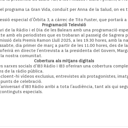
del programa La Gran Vida, conduït per Anna de la Salud, on es 
essió especial d’Òrbita 3, a càrrec de Tito Fuster, que portarà a
Programació Televisió
i de la Ràdio i el Dia de les Balears amb una programació especi
te amb els periodistes que es trobaran al passeig de Sagrera 
issió dels Premis Ramon Llull 2025, a les 19.30 hores, amb la na
sabte, dia primer de març a partir de les 11.00 hores, des de l
ferirà en directe l’entrevista a la presidenta del Govern, Marg
 la nostra comunitat.
Cobertura als mitjans digitals
es xarxes socials d’IB3 Ràdio i IB3 oferiran una cobertura comple
 de la ràdio pública.
ncloent-hi vídeos exclusius, entrevistes als protagonistes, im
 punts de celebració.
aniversari d’IB3 Ràdio arribi a tota l’audiència, tant als qui s
continguts especials.