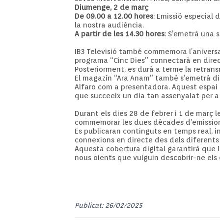
Diumenge, 2 de març
De 09.00 a 12.00 hores
: Emissió especial 
la nostra audiència.
A partir de les 14.30 hores
: S’emetrà una s
IB3 Televisió també commemora l’aniversar
programa “Cinc Dies” connectarà en direc
Posteriorment, es durà a terme la retransm
El magazín “Ara Anam” també s’emetrà dis
Alfaro com a presentadora. Aquest espai o
que succeeix un dia tan assenyalat per a
Durant els dies 28 de febrer i 1 de març l
commemorar les dues dècades d’emissions
Es publicaran continguts en temps real, i
connexions en directe des dels diferents
Aquesta cobertura digital garantirà que l’
nous oients que vulguin descobrir-ne els 
Publicat: 26/02/2025