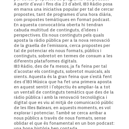
A partir d’avui i fins dia 23 d’abril, IB3 Ràdio posa
en marxa una iniciativa popular per tal de cercar
propostes, tant de programes d’una hora diària,
com propostes temàtiques en format podcast.
En aquesta convocatòria oberta hi tendran
cabuda multitud de continguts, d’idees i
perspectives. Els nous continguts pels quals
aposta la ràdio pública per a la nova renovació
de la graella de l’emissora, cerca propostes per
tal de potenciar els nous formats, públics i
continguts, sobretot en termes de consum a les
diferents plataformes digitals.
IB3 Ràdio, des de fa mesos, ja fa feina per tal
d’acostar els continguts, sobretot musicals, als
oients. Aquesta és la gran feina que s’està fent
des d’IB3 Música que ha fet una primera aposta
en aquest sentit i l’objectiu és ampliar-la a tot
un ventall de continguts temàtics que des de la
ràdio pública i amb la renovació tecnològica i
digital que es viu al mitjà de comunicació públic
de les Illes Balears, en aquests moments, es vol
explorar i potenciar. També se cerca arribar a
nous públics a través de nous formats, sense
oblidar el que és fonamental en un bon podcast:
una bona història ben contada.