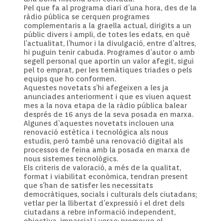
Pel que fa al programa diari d’una hora, des de la
ràdio pública se cerquen programes
complementaris a la graella actual, dirigits a un
públic divers i ampli, de totes les edats, en què
l’actualitat, l’humor i la divulgació, entre d’altres,
hi puguin tenir cabuda. Programes d’autor o amb
segell personal que aportin un valor afegit, sigui
pel to emprat, per les temàtiques triades o pels
equips que ho conformen.
Aquestes novetats s’hi afegeixen a les ja
anunciades anteriorment i que es viuen aquest
mes a la nova etapa de la ràdio pública balear
després de 16 anys de la seva posada en marxa.
Algunes d’aquestes novetats inclouen una
renovació estètica i tecnològica als nous
estudis, però també una renovació digital als
processos de feina amb la posada en marxa de
nous sistemes tecnològics.
Els criteris de valoració, a més de la qualitat,
format i viabilitat econòmica, tendran present
que s’han de satisfer les necessitats
democràtiques, socials i culturals dels ciutadans;
vetlar per la llibertat d’expressió i el dret dels
ciutadans a rebre informació independent,
objectiva, imparcial i veraç; promoure el