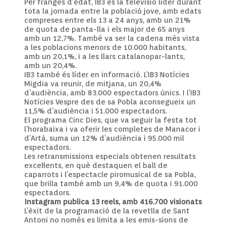
Per franges d’edat, IB3 és la televisió líder durant
tota la jornada entre la població jove, amb edats
compreses entre els 13 a 24 anys, amb un 21%
de quota de panta-lla i els major de 65 anys
amb un 12,7%. També va ser la cadena més vista
a les poblacions menors de 10.000 habitants,
amb un 20,1%, i a les llars catalanopar-lants,
amb un 20,4%.
IB3 també és líder en informació. L’IB3 Notícies
Migdia va reunir, de mitjana, un 20,4%
d’audiència, amb 83.000 espectadors únics. I l’IB3
Notícies Vespre des de sa Pobla aconsegueix un
11,5% d’audiència i 51.000 espectadors.
El programa Cinc Dies, que va seguir la festa tot
l’horabaixa i va oferir les completes de Manacor i
d’Artà, suma un 12% d’audiència i 95.000 mil
espectadors.
Les retransmissions especials obtenen resultats
excel·lents, en què destaquen el ball de
caparrots i l’espectacle piromusical de sa Pobla,
que brilla també amb un 9,4% de quota i 91.000
espectadors.
Instagram publica 13 reels, amb 416.700 visionats
L’èxit de la programació de la revetlla de Sant
Antoni no només es limita a les emis-sions de