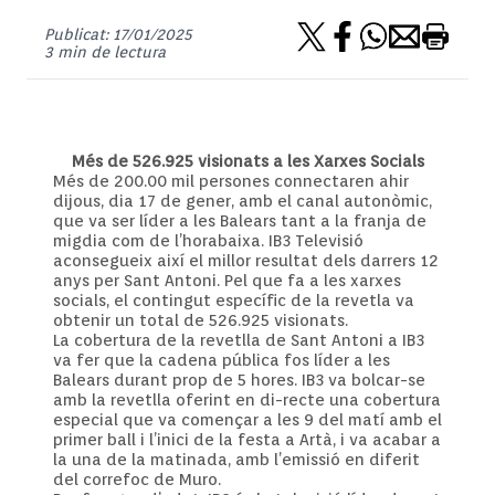
Publicat: 17/01/2025
3 min de lectura
Més de 526.925 visionats a les Xarxes Socials
Més de 200.00 mil persones connectaren ahir
dijous, dia 17 de gener, amb el canal autonòmic,
que va ser líder a les Balears tant a la franja de
migdia com de l’horabaixa. IB3 Televisió
aconsegueix així el millor resultat dels darrers 12
anys per Sant Antoni. Pel que fa a les xarxes
socials, el contingut específic de la revetla va
obtenir un total de 526.925 visionats.
La cobertura de la revetlla de Sant Antoni a IB3
va fer que la cadena pública fos líder a les
Balears durant prop de 5 hores. IB3 va bolcar-se
amb la revetlla oferint en di-recte una cobertura
especial que va començar a les 9 del matí amb el
primer ball i l’inici de la festa a Artà, i va acabar a
la una de la matinada, amb l’emissió en diferit
del correfoc de Muro.