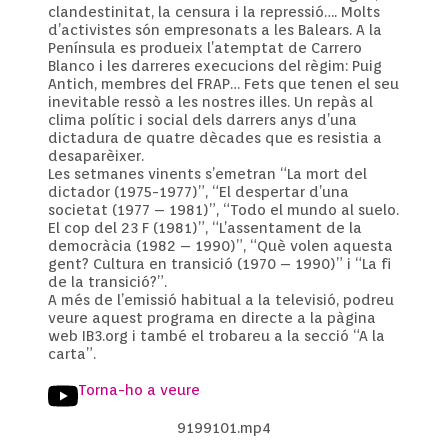
clandestinitat, la censura i la repressió…. Molts
d’activistes són empresonats a les Balears. A la
Península es produeix l’atemptat de Carrero
Blanco i les darreres execucions del règim: Puig
Antich, membres del FRAP… Fets que tenen el seu
inevitable ressò a les nostres illes. Un repàs al
clima polític i social dels darrers anys d’una
dictadura de quatre dècades que es resistia a
desaparèixer.
Les setmanes vinents s’emetran “La mort del
dictador (1975-1977)”, “El despertar d’una
societat (1977 – 1981)”, “Todo el mundo al suelo.
El cop del 23 F (1981)”, “L’assentament de la
democràcia (1982 – 1990)”, “Què volen aquesta
gent? Cultura en transició (1970 – 1990)” i “La fi
de la transició?”.
A més de l’emissió habitual a la televisió, podreu
veure aquest programa en directe a la pàgina
web IB3.org i també el trobareu a la secció “A la
carta”.
Torna-ho a veure
9199101.mp4