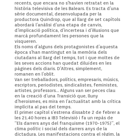
recents, que encara no s’havien retratat en la
història televisiva de les Balears. Es tracta d’una
sèrie documental, desenvolupada per la
productora Quindrop, que al llarg de set capítols
abordarà l’anàlisi d’una etapa de canvis,
d’implicació política, d’incertesa i d’il·lusions que
marcà profundament les persones que la
visqueren.
Els noms d’alguns dels protagonistes d’aquesta
època s’han mantingut en la memòria dels
ciutadans al llarg del temps, tot i que moltes de
les seves accions han quedat diluïdes en les
pàgines dels diaris. D’Altres, simplement,
romanen en l’oblit.
Van ser treballadors, polítics, empresaris, músics,
escriptors, periodistes, sindicalistes, feministes,
artistes, professors… Alguns van ser peces clau
en la creació d’una Transició que, lluny
d’heroismes, es mira en l’actualitat amb la crítica
implícita al pas del temps.
El primer capítol s’estrena dissabte 2 de febrer a
les 21.40 hores a IB3 Televisió i fa un repàs de
“Els darrers anys del franquisme (1970-1975)”, el
clima polític i social dels darrers anys de la
dictadura. Les manifestacions contra el règim, la