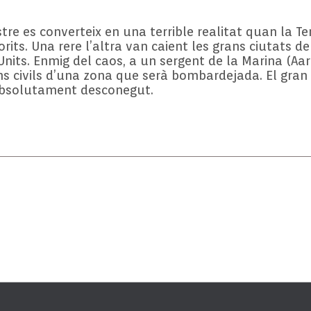
stre es converteix en una terrible realitat quan la T
s. Una rere l’altra van caient les grans ciutats del
 Units. Enmig del caos, a un sergent de la Marina (Aa
ns civils d’una zona que serà bombardejada. El gran
absolutament desconegut.