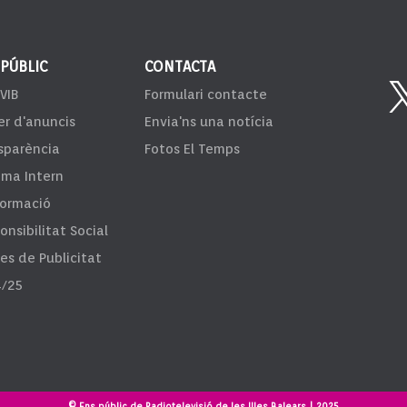
 PÚBLIC
CONTACTA
VIB
Formulari contacte
er d'anuncis
Envia'ns una notícia
sparència
Fotos El Temps
ema Intern
formació
onsibilitat Social
fes de Publicitat
/25
© Ens públic de Radiotelevisió de les Illes Balears | 2025