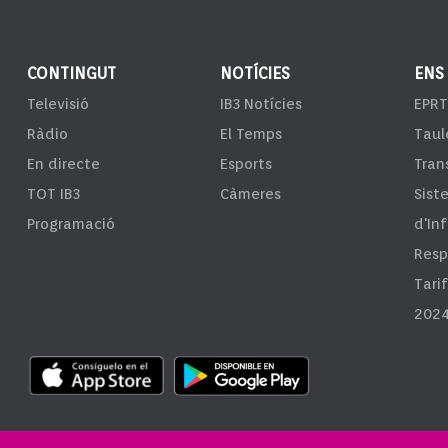
CONTINGUT
NOTÍCIES
ENS
Televisió
IB3 Notícies
EPRT
Ràdio
El Temps
Taul
En directe
Esports
Tran
TOT IB3
Càmeres
Sist
Programació
d'In
Resp
Tari
2024