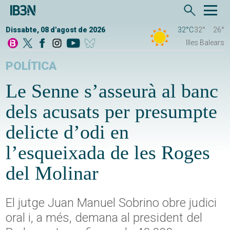
Dissabte, 08 d'agost de 2026
32°C
32°
26°
Illes Balears
POLÍTICA
Le Senne s’asseurà al banc
dels acusats per presumpte
delicte d’odi en
l’esqueixada de les Roges
del Molinar
El jutge Juan Manuel Sobrino obre judici
oral i, a més, demana al president del