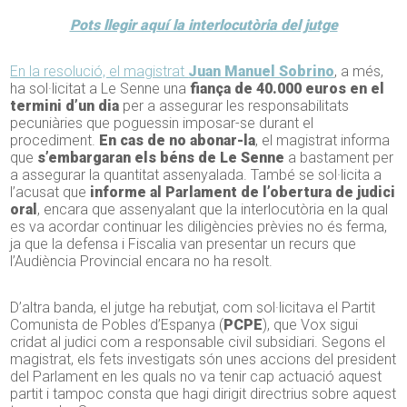
Pots llegir aquí la interlocutòria del jutge
En la resolució, el magistrat
Juan Manuel Sobrino
, a més,
ha sol·licitat a Le Senne una
fiança de 40.000 euros en el
termini d’un dia
per a assegurar les responsabilitats
pecuniàries que poguessin imposar-se durant el
procediment.
En cas de no abonar-la
, el magistrat informa
que
s’embargaran els béns de Le Senne
a bastament per
a assegurar la quantitat assenyalada. També se sol·licita a
l’acusat que
informe al Parlament de l’obertura de judici
oral
, encara que assenyalant que la interlocutòria en la qual
es va acordar continuar les diligències prèvies no és ferma,
ja que la defensa i Fiscalia van presentar un recurs que
l’Audiència Provincial encara no ha resolt.
D’altra banda, el jutge ha rebutjat, com sol·licitava el Partit
Comunista de Pobles d’Espanya (
PCPE
), que Vox sigui
cridat al judici com a responsable civil subsidiari. Segons el
magistrat, els fets investigats són unes accions del president
del Parlament en les quals no va tenir cap actuació aquest
partit i tampoc consta que hagi dirigit directrius sobre aquest