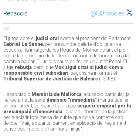
Redacció
@IB3noticies
406
El jutge obre el
judici oral
contra el president del Parlament,
Gabriel Le Senne
, per presumpte delicte d’odi quan va
esqueixar la imatge de les Roges del Molinar durant el ple
sobre la derogació de la Llei de memòria democràtica a la
cambra balear. El judici s’haurà de fer en un Jutjat Penal. El
jutge
rebutja
, però, que
Vox sigui citat al judici com a
responsable civil subsidiari
, segons ha informat el
Tribunal Superior de Justícia de Balears
(TSJIB).
L’associació
Memòria de Mallorca
, acusació particular, ja
ha reclamat la seva
dimissió “immediata”
mentre que, en
un comunicat, Le Senne ha dit que
segueix emparat per la
presumpció d’innocència
i que col·laborarà en la justícia
per a aclarir tota mena de dubte que no va cometre cap
delicte: “Vaig actuar únicament en aplicació del reglament i
sense cap intenció d’humiliar a ningú”.