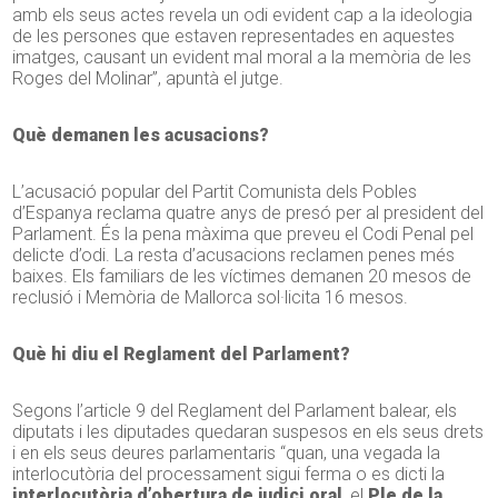
amb els seus actes revela un odi evident cap a la ideologia
de les persones que estaven representades en aquestes
imatges, causant un evident mal moral a la memòria de les
Roges del Molinar”, apuntà el jutge.
Què demanen les acusacions?
L’acusació popular del Partit Comunista dels Pobles
d’Espanya reclama quatre anys de presó per al president del
Parlament. És la pena màxima que preveu el Codi Penal pel
delicte d’odi. La resta d’acusacions reclamen penes més
baixes. Els familiars de les víctimes demanen 20 mesos de
reclusió i Memòria de Mallorca sol·licita 16 mesos.
Què hi diu el Reglament del Parlament?
Segons l’article 9 del Reglament del Parlament balear, els
diputats i les diputades quedaran suspesos en els seus drets
i en els seus deures parlamentaris “quan, una vegada la
interlocutòria del processament sigui ferma o es dicti la
interlocutòria d’obertura de judici oral
, el
Ple de la