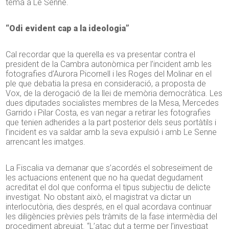
tema a Le Senne.
“Odi evident cap a la ideologia”
Cal recordar que la querella es va presentar contra el
president de la Cambra autonòmica per l’incident amb les
fotografies d’Aurora Picornell i les Roges del Molinar en el
ple que debatia la presa en consideració, a proposta de
Vox, de la derogació de la llei de memòria democràtica. Les
dues diputades socialistes membres de la Mesa, Mercedes
Garrido i Pilar Costa, es van negar a retirar les fotografies
que tenien adherides a la part posterior dels seus portàtils i
l’incident es va saldar amb la seva expulsió i amb Le Senne
arrencant les imatges.
La Fiscalia va demanar que s’acordés el sobreseïment de
les actuacions entenent que no ha quedat degudament
acreditat el dol que conforma el tipus subjectiu de delicte
investigat. No obstant això, el magistrat va dictar un
interlocutòria, dies després, en el qual acordava continuar
les diligències prèvies pels tràmits de la fase intermèdia del
procediment abreujat. “L’atac dut a terme per l’investigat