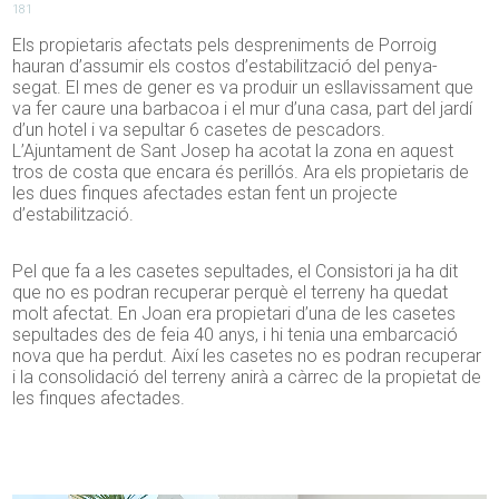
181
Els propietaris afectats pels despreniments de Porroig
hauran d’assumir els costos d’estabilització del penya-
segat. El mes de gener es va produir un esllavissament que
va fer caure una barbacoa i el mur d’una casa, part del jardí
d’un hotel i va sepultar 6 casetes de pescadors.
L’Ajuntament de Sant Josep ha acotat la zona en aquest
tros de costa que encara és perillós. Ara els propietaris de
les dues finques afectades estan fent un projecte
d’estabilització.
Pel que fa a les casetes sepultades, el Consistori ja ha dit
que no es podran recuperar perquè el terreny ha quedat
molt afectat. En Joan era propietari d’una de les casetes
sepultades des de feia 40 anys, i hi tenia una embarcació
nova que ha perdut. Així les casetes no es podran recuperar
i la consolidació del terreny anirà a càrrec de la propietat de
les finques afectades.