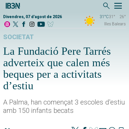
Divendres, 07 d'agost de 2026
31°C
31°
26°
Illes Balears
SOCIETAT
La Fundació Pere Tarrés
adverteix que calen més
beques per a activitats
d’estiu
A Palma, han començat 3 escoles d'estiu
amb 150 infants becats