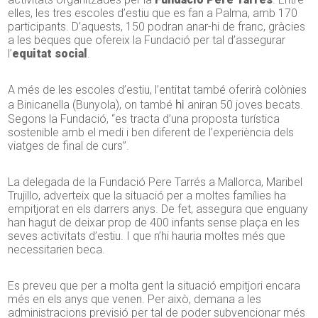
elles, les tres escoles d’estiu que es fan a Palma, amb 170
participants. D’aquests, 150 podran anar-hi de franc, gràcies
a les beques que ofereix la Fundació per tal d’assegurar
l’
equitat social
.
A més de les escoles d’estiu, l’entitat també oferirà colònies
hi
a
Binicanella
(Bunyola), on també
aniran 50 joves becats.
Segons la Fundació, “es tracta d’una proposta turística
sostenible amb el medi i ben diferent de l’experiència dels
viatges de final de curs”.
La delegada de la Fundació Pere Tarrés a Mallorca, Maribel
Trujillo, adverteix que la situació per a moltes famílies ha
empitjorat en els darrers anys. De fet, assegura que enguany
han hagut de deixar prop de 400 infants sense plaça en les
seves activitats d’estiu. I que n’hi hauria moltes més que
necessitarien beca.
Es preveu que per a molta gent la situació empitjori encara
més en els anys que venen. Per això, demana a les
administracions previsió per tal de poder subvencionar més