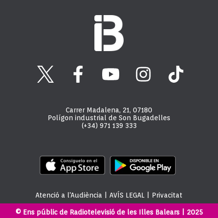
Carrer Madalena, 21, 07180
Polígon industrial de Son Bugadelles
(+34) 971 139 333
Atenció a l'Audiència
|
AVÍS LEGAL
|
Privacitat
© Ens públic de Radiotelevisió de les Illes Balears | 2025