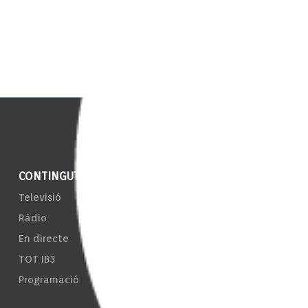
CONTINGUT
NOTÍCIES
ENS
Televisió
IB3 Notícies
EPRT
Ràdio
El Temps
Taul
En directe
Esports
Tran
TOT IB3
Càmeres
Sist
Programació
d'In
Resp