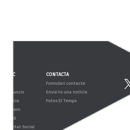
 PÚBLIC
CONTACTA
VIB
Formulari contacte
er d'anuncis
Envia'ns una notícia
sparència
Fotos El Temps
ema Intern
formació
onsibilitat Social