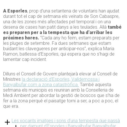
A Esporles
, prop d’una setantena de voluntaris han ajudat
durant tot el cap de setmana els veïnats de Son Cabaspre,
una de les zones més afectades pel temporal i on una
desena de cases han patit danys a les teulades. Allà
també
es preparen per a la tempesta que ha d’arribar les
pròximes hores.
“Cada any ho feim, estam preparats per
les pluges de setembre. Fa dues setmanes que estam
buidant les clavegueres per anticipar-nos”, explica Maria
Ramon, batlessa d’Esporles, qui espera que no s’hagi de
lamentar cap incident.
Dilluns el Consell de Govern plantejarà elevar al Consell de
Ministres
la declaració d’Esporles, Valldemossa i
Banyalbufar com a zona catastròfica.
També aquesta
setmana els municipis es reuniran amb la Conselleria de
Medi Ambient per abordar la gestió de boscos que s’ha de
fer a la zona perquè el paisatge torni a ser, a poc a poc, el
que era.
Les xocants imatges i sons d’una tempesta que passà
per damunt d’Esporles i Banyalbufar
Banyalbufar