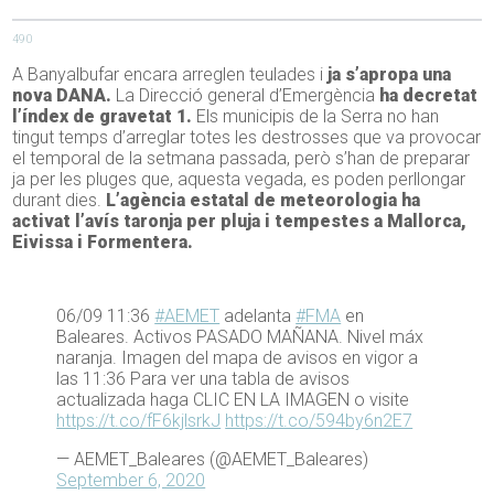
490
A Banyalbufar encara arreglen teulades i
ja s’apropa una
nova DANA.
La Direcció general d’Emergència
ha decretat
l’índex de gravetat 1.
Els municipis de la Serra no han
tingut temps d’arreglar totes les destrosses que va provocar
el temporal de la setmana passada, però s’han de preparar
ja per les pluges que, aquesta vegada, es poden perllongar
durant dies.
L’agència estatal de meteorologia ha
activat l’avís taronja per pluja i tempestes a Mallorca,
Eivissa i Formentera.
06/09 11:36
#AEMET
adelanta
#FMA
en
Baleares. Activos PASADO MAÑANA. Nivel máx
naranja. Imagen del mapa de avisos en vigor a
las 11:36 Para ver una tabla de avisos
actualizada haga CLIC EN LA IMAGEN o visite
https://t.co/fF6kjlsrkJ
https://t.co/594by6n2E7
— AEMET_Baleares (@AEMET_Baleares)
September 6, 2020