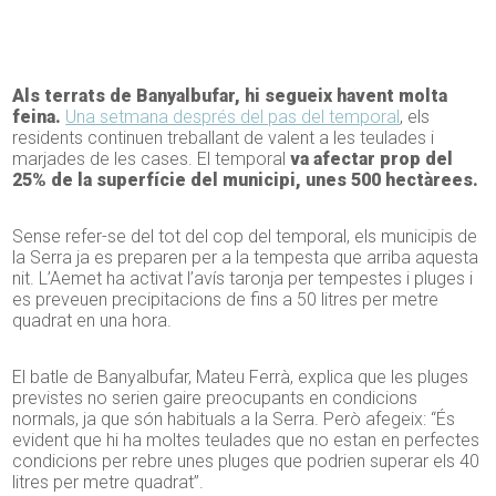
Als terrats de Banyalbufar, hi segueix havent molta
feina.
Una setmana després del pas del temporal
, els
residents continuen treballant de valent a les teulades i
marjades de les cases. El temporal
va afectar prop del
25% de la superfície del municipi, unes 500 hectàrees.
Sense refer-se del tot del cop del temporal, els municipis de
la Serra ja es preparen per a la tempesta que arriba aquesta
nit. L’Aemet ha activat l’avís taronja per tempestes i pluges i
es preveuen precipitacions de fins a 50 litres per metre
quadrat en una hora.
El batle de Banyalbufar, Mateu Ferrà, explica que les pluges
previstes no serien gaire preocupants en condicions
normals, ja que són habituals a la Serra. Però afegeix: “És
evident que hi ha moltes teulades que no estan en perfectes
condicions per rebre unes pluges que podrien superar els 40
litres per metre quadrat”.