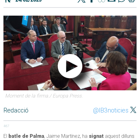
Moment de la firma./ Europa Press.
Redacció
@IB3noticies
467
El
batle de Palma
, Jaime Martínez, ha
signat
aquest dilluns