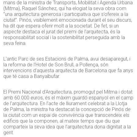
mans de la ministra de Transports, Mobilitat i Agenda Urbana
(Mitma), Raquel Sánchez, qui ha elogiat la seva obra com
“una arquitectura generosa i participativa que s’ofereix a la
ciutat”. Pinós, visiblement emocionada durant el seu discurs,
ha dit que espera oferir molt a la societat. De fet, si un
aspecte destaca el jurat del premi de l’arquitecta, és la
responsabilitat social i la sostenibilitat perseguida amb la
seva feina.
L’antic Parc de ses Estacions de Palma, avui desaparegut, i
la reforma de l’Hotel de Son Brull, a Pollença, són
intervencions d’aquesta arquitecta de Barcelona que fa anys
que té casa a Banyalbufar.
El Premi Nacional d’Arquitectura, promogut pel Mitma i dotat
amb 60.000 euros, és el màxim guardó espanyol en el camp
de l’arquitectura. En l’acte de lliurament celebrat a la Llotja
de Palma, la ministra ha destacat la concepció de Pinós de
la ciutat com un espai de convivència que transcendeix els
edificis que la componen, al mateix temps que diu que
comparteix la seva idea que l’arquitectura dona dignitat a la
gent.