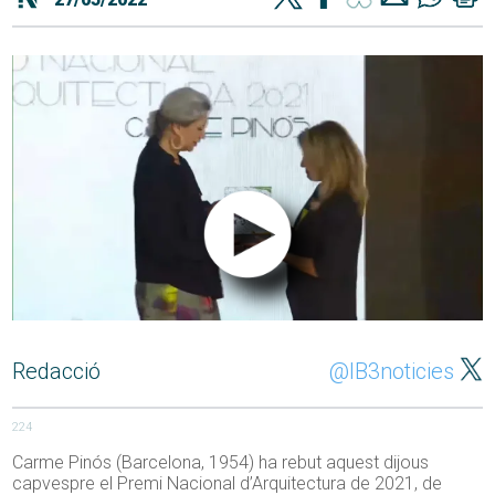
Redacció
@IB3noticies
224
Carme Pinós (Barcelona, 1954) ha rebut aquest dijous
capvespre el Premi Nacional d’Arquitectura de 2021, de