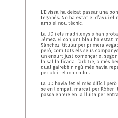
L’Eivissa ha deixat passar una bo
Leganés. No ha estat el d’avui el
amb el nou tècnic.
La UD i els madrilenys s han prot
Jémez. El conjunt blau ha estat mol
Sánchez, titular per primera vega
però, com tots els seus companys,
un ensurt just començar el segon t
la sal la ficada l’àrbitre, o més 
qual gairebé ningú més havia repar
per obrir el marcador.
La UD havia fet el més difícil per
se en l’empat, marcat per Róber I
passa enrere en la lluita per entra