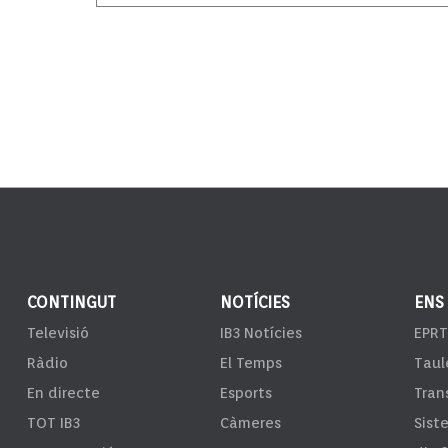
CONTINGUT
NOTÍCIES
ENS
Televisió
IB3 Notícies
EPRT
Ràdio
El Temps
Taul
En directe
Esports
Tran
TOT IB3
Càmeres
Sist