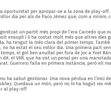
na oportunitat per apropar-se a la zona de play-off
 millor dia per als de Paco Jémez que, com a mínim, 
agonitzat un partit més propi de l’era Carcedo que 
t ensopit i li ha costat molt més que altres dies gene
da, ha tengut la més clara del primer temps. També h
 no ha estat el seu millor dia. Una primera part sen
emps, el gol ben anul·lat per fora de joc a Yoel Bárc
ben dit, el VAR, que ha vist un penal per una manotad
at. Guerrero falla en primera instància, però ell mat
ò no ha sabut gestionar. Una nova pèrdua en l’inici 
báñez. Quedava un món, però no hi ha hagut res més
r al play-off