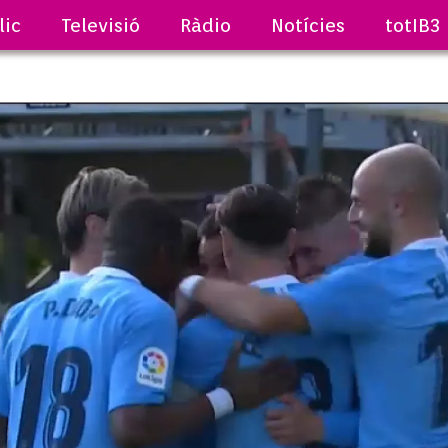
lic
Televisió
Ràdio
Notícies
totIB3