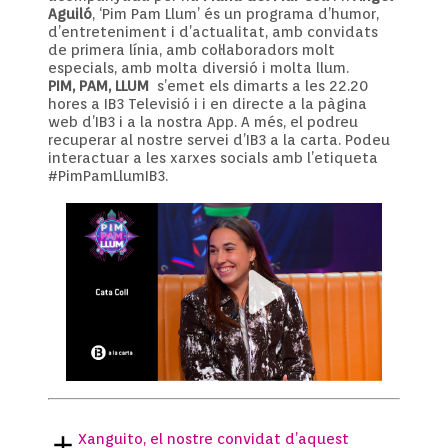
Aguiló
, ‘Pim Pam Llum’ és un programa d’humor,
d’entreteniment i d’actualitat, amb convidats
de primera línia, amb col·laboradors molt
especials, amb molta diversió i molta llum.
PIM, PAM, LLUM
s’emet els dimarts a les 22.20
hores a IB3 Televisió i i en directe a la pàgina
web d’IB3 i a la nostra App. A més, el podreu
recuperar al nostre servei d’IB3 a la carta. Podeu
interactuar a les xarxes socials amb l’etiqueta
#PimPamLlumIB3.
Xanguito, el nostre convidat d’aquest