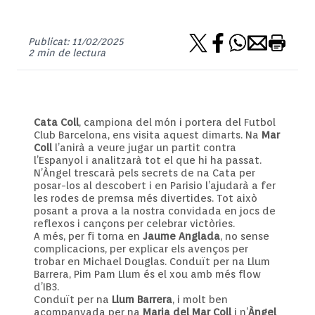
Publicat: 11/02/2025
2 min de lectura
Cata Coll
, campiona del món i portera del Futbol
Club Barcelona, ens visita aquest dimarts. Na
Mar
Coll
l’anirà a veure jugar un partit contra
l’Espanyol i analitzarà tot el que hi ha passat.
N’Àngel trescarà pels secrets de na Cata per
posar-los al descobert i en Parisio l’ajudarà a fer
les rodes de premsa més divertides. Tot això
posant a prova a la nostra convidada en jocs de
reflexos i cançons per celebrar victòries.
A més, per fi torna en
Jaume Anglada
, no sense
complicacions, per explicar els avenços per
trobar en Michael Douglas. Conduït per na Llum
Barrera, Pim Pam Llum és el xou amb més flow
d’IB3.
Conduït per na
Llum Barrera
, i molt ben
acompanyada per na
Maria del Mar Coll
i n’
Àngel