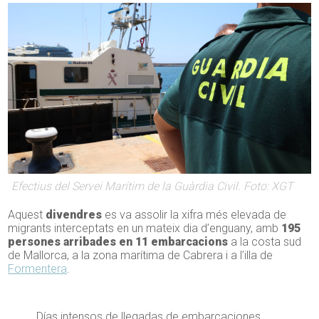
Efectius del Servei Marítim de la Guàrdia Civil. Foto: XGT
Aquest
divendres
es va assolir la xifra més elevada de
migrants interceptats en un mateix dia d’enguany, amb
195
persones arribades en 11 embarcacions
a la costa sud
de Mallorca, a la zona marítima de Cabrera i a l’illa de
Formentera
.
Días intensos de llegadas de embarcaciones