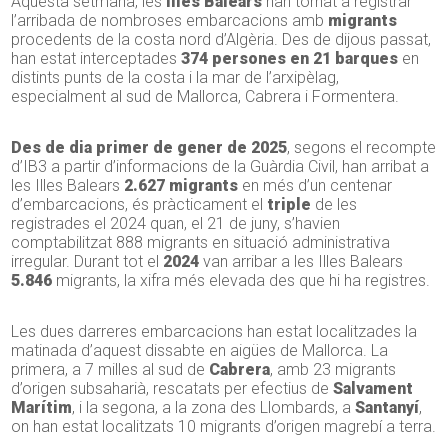
Aquesta setmana, les
Illes Balears
han tornat a registrar
l’arribada de nombroses embarcacions amb
migrants
procedents de la costa nord d’Algèria. Des de dijous passat,
han estat interceptades
374 persones en 21 barques
en
distints punts de la costa i la mar de l’arxipèlag,
especialment al sud de Mallorca, Cabrera i Formentera.
Des de dia primer de gener de 2025
, segons el recompte
d’IB3 a partir d’informacions de la Guàrdia Civil, han arribat a
les Illes Balears
2.627 migrants
en més d’un centenar
d’embarcacions, és pràcticament el
triple
de les
registrades el 2024 quan, el 21 de juny, s’havien
comptabilitzat 888 migrants en situació administrativa
irregular. Durant tot el
2024
van arribar a les Illes Balears
5.846
migrants, la xifra més elevada des que hi ha registres.
Les dues darreres embarcacions han estat localitzades la
matinada d’aquest dissabte en aigües de Mallorca. La
primera, a 7 milles al sud de
Cabrera
, amb 23 migrants
d’origen subsaharià, rescatats per efectius de
Salvament
Marítim
, i la segona, a la zona des Llombards, a
Santanyí
,
on han estat localitzats 10 migrants d’origen magrebí a terra.