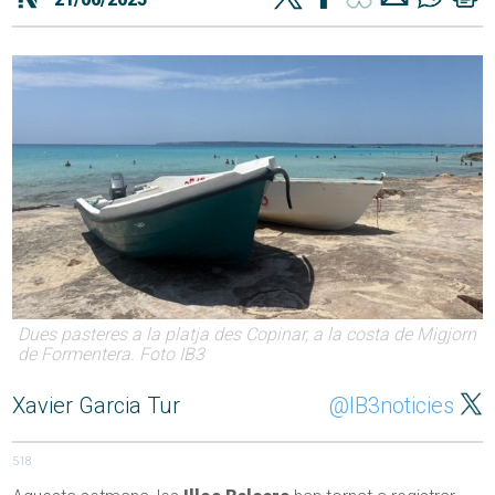
Dues pasteres a la platja des Copinar, a la costa de Migjorn
de Formentera. Foto IB3
Xavier Garcia Tur
@IB3noticies
518