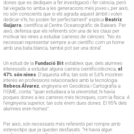
dones que es dediquen a fer investigació i fer ciència, però
tal vegada no arriba a les generacions més joves i, per això,
no són conscients que si els agrada aquest àmbit i volen
dedicar-s’hi, ho poden fer perfectament” explica
Beatriz
Guijarro
, científica al Centre Oceanogràfic de Balears. Per
això, defensa que els referents són una de les claus per
motivar les nines a estudiar carreres de ciències. “No és
necessari representar sempre a un científic com un home
amb una bata blanca, també pot ser una dona”.
Un estudi de la
Fundació Bit
estableix que, dels alumnes
interessats a estudiar alguna carrera cientificotècnica,
el
47% són nines
. D’aquesta xifra, tan sols el 5,6% mostren
interès en professions relacionades amb la tecnologia.
Rebeca Álvarez
, enginyera en Geodèsia i Cartografia a
l’IGME, conta: “quan estudiava a la universitat, hi havia
poques dones a les carreres més tècniques, com la física. A
l’enginyeria superior, tan sols érem dues dones. El 95% dels
alumnes eren homes”.
Per això, són necessaris més referents per rompre amb
estereotips que ja queden desfasats. “Hi havia algun