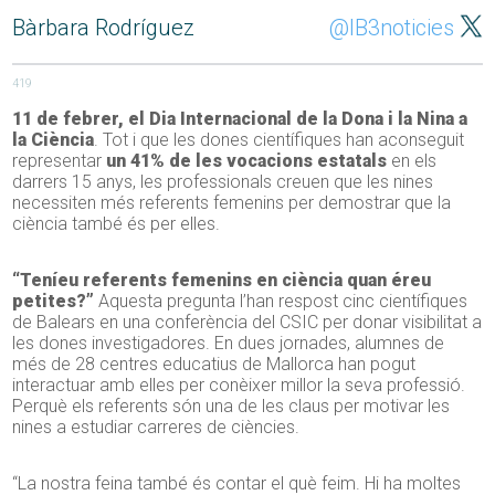
Bàrbara Rodríguez
@IB3noticies
419
11 de febrer, el Dia Internacional de la Dona i la Nina a
la Ciència
. Tot i que les dones científiques han aconseguit
representar
un 41% de les vocacions estatals
en els
darrers 15 anys, les professionals creuen que les nines
necessiten més referents femenins per demostrar que la
ciència també és per elles.
“Teníeu referents femenins en ciència quan éreu
petites?”
Aquesta pregunta l’han respost cinc científiques
de Balears en una conferència del CSIC per donar visibilitat a
les dones investigadores. En dues jornades, alumnes de
més de 28 centres educatius de Mallorca han pogut
interactuar amb elles per conèixer millor la seva professió.
Perquè els referents són una de les claus per motivar les
nines a estudiar carreres de ciències.
“La nostra feina també és contar el què feim. Hi ha moltes