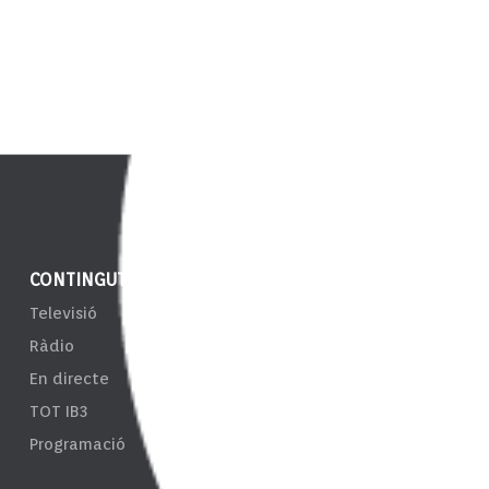
CONTINGUT
NOTÍCIES
ENS
Televisió
IB3 Notícies
EPRT
Ràdio
El Temps
Taul
En directe
Esports
Tran
TOT IB3
Càmeres
Sist
Programació
d'In
Resp