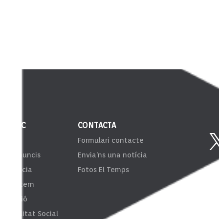
 PÚBLIC
CONTACTA
VIB
Formulari contacte
er d'anuncis
Envia'ns una notícia
sparència
Fotos El Temps
ema Intern
formació
onsibilitat Social