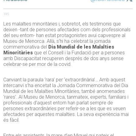
195
Les malalties minoritàries i, sobretot, els testimonis que
deixen -tant de persones afectades com dels professionals
del seu entorn- han estat protagonistes avui capvespre al
Museu de Menorca. Allà, s’hi ha celebrat la jornada
commemorativa del
Dia Mundial de les Malalties
Minoritàries
que el Consell i la Fundació per a persones
amb Discapacitat recuperen després de dos anys sense
celebrar-se per mor de la covid.
Canviant la paraula ‘rara’ per ‘extraordinària’… Amb aquest
intercanvi s’ha encetat la Jornada Commemorativa del Dia
Mundial de les Malalties Minoritàries, també anomenades
‘rares’. Al Museu de Menorca, tanmateix, experts, familiars i
professionals d’aquest entorn han parlat sempre de
persones extraordinàries per referir-se a les que es veuen
afectades per aquestes malalties. La seva experiència mai
és fàcil.
Entre els assistents, la mare d’en Miquel qui pateix el