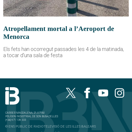
Atropellament mortal a l’Aeroport de
Menorca
Els fets han ocorregut passades les 4 de la matinada,
a tocar d'una sala de festa
CARRER MAGDALENA, 21, 07180
POLÍGON INDUSTRIAL DE SON BUGADELLES
(+34) 971 139 333
© ENS PÚBLIC DE RADIOTELEVISIÓ DE LES ILLES BALEARS