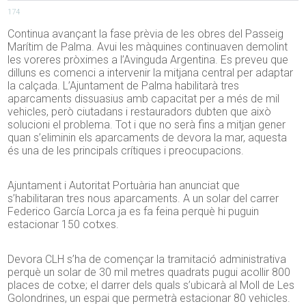
174
Continua avançant la fase prèvia de les obres del Passeig
Marítim de Palma. Avui les màquines continuaven demolint
les voreres pròximes a l’Avinguda Argentina. Es preveu que
dilluns es comenci a intervenir la mitjana central per adaptar
la calçada. L’Ajuntament de Palma habilitarà tres
aparcaments dissuasius amb capacitat per a més de mil
vehicles, però ciutadans i restauradors dubten que això
solucioni el problema. Tot i que no serà fins a mitjan gener
quan s’eliminin els aparcaments de devora la mar, aquesta
és una de les principals crítiques i preocupacions.
Ajuntament i Autoritat Portuària han anunciat que
s’habilitaran tres nous aparcaments. A un solar del carrer
Federico García Lorca ja es fa feina perquè hi puguin
estacionar 150 cotxes.
Devora CLH s’ha de començar la tramitació administrativa
perquè un solar de 30 mil metres quadrats pugui acollir 800
places de cotxe; el darrer dels quals s’ubicarà al Moll de Les
Golondrines, un espai que permetrà estacionar 80 vehicles.