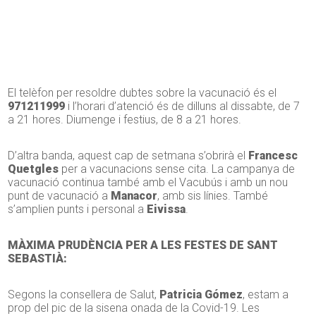
El telèfon per resoldre dubtes sobre la vacunació és el
971211999
i l’horari d’atenció és de dilluns al dissabte, de 7
a 21 hores. Diumenge i festius, de 8 a 21 hores.
D’altra banda, aquest cap de setmana s’obrirà el
Francesc
Quetgles
per a vacunacions sense cita. La campanya de
vacunació continua també amb el Vacubús i amb un nou
punt de vacunació a
Manacor
, amb sis línies. També
s’amplien punts i personal a
Eivissa
.
MÀXIMA PRUDÈNCIA PER A LES FESTES DE SANT
SEBASTIÀ:
Segons la consellera de Salut,
Patricia Gómez
, estam a
prop del pic de la sisena onada de la Covid-19. Les