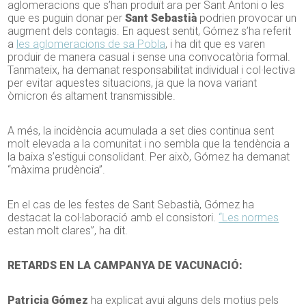
aglomeracions que s’han produït ara per Sant Antoni o les
que es puguin donar per
Sant Sebastià
podrien provocar un
augment dels contagis. En aquest sentit, Gómez s’ha referit
a
les aglomeracions de sa Pobla
, i ha dit que es varen
produir de manera casual i sense una convocatòria formal.
Tanmateix, ha demanat responsabilitat individual i col·lectiva
per evitar aquestes situacions, ja que la nova variant
òmicron és altament transmissible.
A més, la incidència acumulada a set dies continua sent
molt elevada a la comunitat i no sembla que la tendència a
la baixa s’estigui consolidant. Per això, Gómez ha demanat
“màxima prudència”.
En el cas de les festes de Sant Sebastià, Gómez ha
destacat la col·laboració amb el consistori.
“Les normes
estan molt clares”, ha dit.
RETARDS EN LA CAMPANYA DE VACUNACIÓ:
Patricia Gómez
ha explicat avui alguns dels motius pels