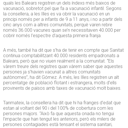
quals les Balears registren un dels índexs més baixos de
vacunació, sobretot pel que fa a vacunació infantil. Segons
la consellera, a les Illes es va obrir la vacunació en un
principi només per a infants de 9 a 11 anys, i no a partir dels
cinc anys com a altres comunitats, perquè varen rebre
només 36.000 vacunes quan se’n necessitaven 40.000 per
cobrir només l’espectre d’aquesta primera franja.
A més, també ha dit que s’ha de tenir en compte que Sanitat
continua comptabilitzant 40.000 residents empadronats a
Balears, però que no viuen realment a la comunitat. “Els
vàrem treure dels registres quan vàrem saber que aquestes
persones ja s’havien vacunat a altres comunitats
autònomes”, ha dit Gómez. A més, les Illes registren un alt
percentatge de població flotant i estrangera, molts d’ells
provinents de països amb taxes de vacunació molt baixes.
Tanmateix, la consellera ha dit que hi ha franges d’edat que
estan al voltant del 90 i del 100% de cobertura com les
persones majors. “Això fa que aquesta onada no tengui
l’impacte que han tengut les anteriors, però els milers de
persones contagiades està tensant el sistema sanitari,