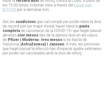
rebre la
tercera dosi
de reforç contra la Covid. A partir de
les 15.00 hores, s’obriran cites a través del
portal web
BITCITA
per a demanar torn.
Així, les
condicions
que cal complir per poder rebre la dosi
de record són ser major d’edat, haver rebut la
pauta
completa
de vaccinació de la COVID-19 i que hagin passat
almenys
cinc mesos
des de la darrera dosi en els casos
de
Pfizer i Moderna
i
tres mesos
si es tracta de
Vaxzevria (
AstraZeneca) i Janssen
. A més, les persones
que hagin passat la infecció han d’esperar quatre setmanes
per poder ser vaccinades amb la dosi de reforç.