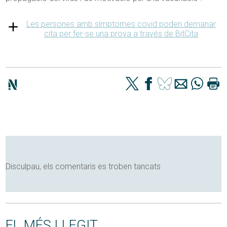
Les persones amb símptomes covid poden demanar
cita per fer-se una prova a través de BitCita
Disculpau, els comentaris es troben tancats
EL MÉS LLEGIT