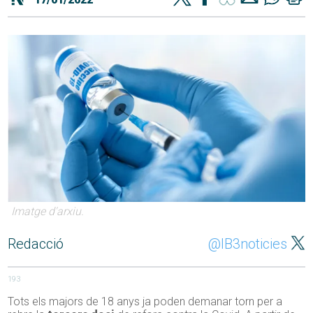
Imatge d'arxiu.
Redacció
@IB3noticies
193
Tots els majors de 18 anys ja poden demanar torn per a