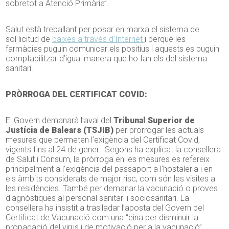
sobretot a Atenció Primària”.
Salut està treballant per posar en marxa el sistema de
sol·licitud de
baixes a través d’Internet
i perquè les
farmàcies puguin comunicar els positius i aquests es puguin
comptabilitzar d’igual manera que ho fan els del sistema
sanitari.
PRÒRROGA DEL CERTIFICAT COVID:
El Govern demanarà l’aval del
Tribunal Superior de
Justícia de Balears (
TSJIB
)
per prorrogar les actuals
mesures que permeten l’exigència del Certificat Covid,
vigents fins al 24 de gener. Segons ha explicat la consellera
de Salut i Consum, la pròrroga en les mesures es refereix
principalment a l’exigència del passaport a l’hostaleria i en
els àmbits considerats de major risc, com són les visites a
les residències. També per demanar la vacunació o proves
diagnòstiques al personal sanitari i sociosanitari. La
consellera ha insistit a traslladar l’aposta del Govern pel
Certificat de Vacunació com una “eina per disminuir la
propagació del virus i de motivació per a la vacunació”.