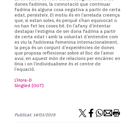
dones fadrines, la connotació que continuar
fadrina és alguna cosa negativa a partir de certa
edat, persisteix. El motiu és en l’arrelada creença
que, si estan soles, és perquè s’han equivocat o
no han fet les coses bé. En l’afany d’intentar
destapar l’estigma de ser dona fadrina a partir
de certa edat i amb la voluntat d’entendre com
es viu la fadrinesa femenina internacionalment,
la peça és un conjunt d’experiències de dones
que proposa reflexionar sobre el lloc de l’amor
avui, en aquest món de relacions per encàrrec en
línia i on l’individualisme és el centre de
l’equació.
L’Hora-D
Singled [OUT]
Publicat: 14/03/2019