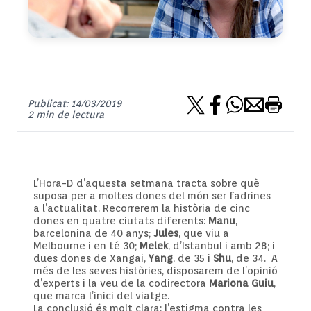
Publicat: 14/03/2019
2 min de lectura
L’Hora-D d’aquesta setmana tracta sobre què
suposa per a moltes dones del món ser fadrines
a l’actualitat. Recorrerem la història de cinc
dones en quatre ciutats diferents:
Manu
,
barcelonina de 40 anys;
Jules
, que viu a
Melbourne i en té 30;
Melek
, d’Istanbul i amb 28; i
dues dones de Xangai,
Yang
, de 35 i
Shu
, de 34. A
més de les seves històries, disposarem de l’opinió
d’experts i la veu de la codirectora
Mariona Guiu
,
que marca l’inici del viatge.
La conclusió és molt clara: l’estigma contra les