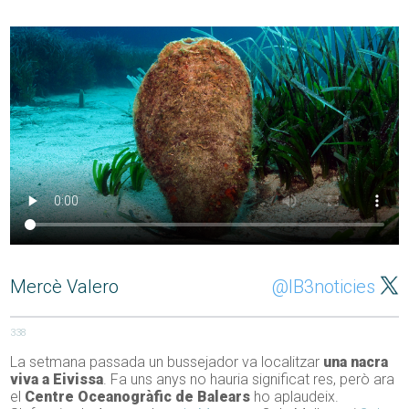
Mercè Valero
@IB3noticies
338
La setmana passada un bussejador va localitzar
una nacra
viva a Eivissa
. Fa uns anys no hauria significat res, però ara
el
Centre Oceanogràfic de Balears
ho aplaudeix.