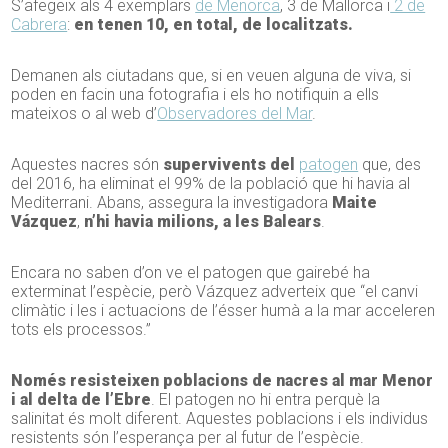
S’afegeix als 4 exemplars
de Menorca
, 3 de Mallorca i
2 de
Cabrera
:
en tenen 10, en total, de localitzats.
Demanen als ciutadans que, si en veuen alguna de viva, si
poden en facin una fotografia i els ho notifiquin a ells
mateixos o al web d’
Observadores del Mar
.
Aquestes nacres són
supervivents del
patogen
que, des
del 2016, ha eliminat el 99% de la població que hi havia al
Mediterrani. Abans, assegura la investigadora
Maite
Vázquez
,
n’hi havia milions, a les Balears
.
Encara no saben d’on ve el patogen que gairebé ha
exterminat l’espècie, però Vázquez adverteix que “el canvi
climàtic i les i actuacions de l’ésser humà a la mar acceleren
tots els processos.”
Només resisteixen poblacions de nacres al mar Menor
i al delta de l’Ebre
. El patogen no hi entra perquè la
salinitat és molt diferent. Aquestes poblacions i els individus
resistents són l’esperança per al futur de l’espècie.