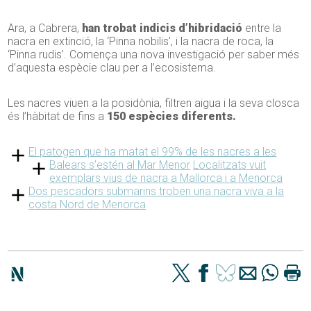
Ara, a Cabrera,
han trobat indicis d’hibridació
entre la
nacra en extinció, la ‘Pinna nobilis’, i la nacra de roca, la
‘Pinna rudis’. Comença una nova investigació per saber més
d’aquesta espècie clau per a l’ecosistema.
Les nacres viuen a la posidònia, filtren aigua i la seva closca
és l’hàbitat de fins a
150 espècies diferents.
El patogen que ha matat el 99% de les nacres a les
Balears s’estén al Mar Menor
Localitzats vuit
exemplars vius de nacra a Mallorca i a Menorca
Dos pescadors submarins troben una nacra viva a la
costa Nord de Menorca