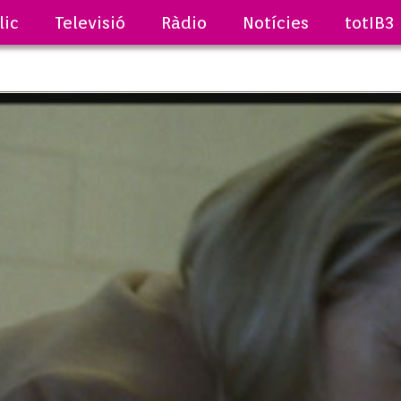
lic
Televisió
Ràdio
Notícies
totIB3