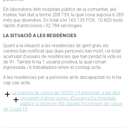
Els laboratoris dels hospitals públics de la comunitat, així
mateix, han duit a terme 208.739, la qual cosa suposa 6.269
més que divendres. En total són 165.135 PCR, 10.820 tests
ràpids d’anticossos i 32.784 serologies.
LA SITUACIÓ A LES RESIDÈNCIES
Quant a la situació a les residències de gent gran, els
centres han notificat que dues persones han mort, i el total
acumulat d’usuaris de residències que han perdut la vida és
de 91. També hi ha 1 usuària positiva, la qual roman
ingressada, i 6 treballadors tenen el contagi actiu.
A les residències per a persones amb discapacitat no hi ha
cap cas actiu.
La majoria de casos de COVID-19 importats a les Illes
provenen d’altres zones d’Espanya
Els hospitals
públics ja reserven llits davant l’increment de casos
de Covid-19