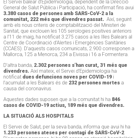
El Servei balear d’Epidemiologia, dependent de la Direcció
General de Salut Pública i Participació, ha confirmat fins avui
3.380 casos de persones amb SARS-CoV-2 a la
comunitat, 222 més que divendres passat.
Així, seguint
amb els nous criteris de comptabilització del Ministeri de
Sanitat, que exclouen les 105 serologies positives anteriors
a l’11 de maig, ha notificat 3.275 casos a les Illes Balears al
Centre de Coordinació d’Alertes i Emergències Sanitàries
(CCAES). D’aquests casos comunicats, 2.900 corresponen a
Mallorca, 125 a Menorca, 234 a Eivissa i 16 a Formentera.
D’altra banda,
2.302 persones s’han curat, 31 més que
divendres.
Així mateix, el Servei d’Epidemiologia ha
notificat
dues defuncions noves per COVID-19
i
l’acumulat a les Balears és de
232 persones mortes
a
causa del coronavirus.
Aquestes dades suposen que a la comunitat hi ha
846
casos de COVID-19 actius, 189 més que divendres.
LA SITUACIÓ ALS HOSPITALS
El Servei de Salut, per la seva banda, informa que avui hi ha
1.233 persones ateses per contagi de SARS-CoV-2
.