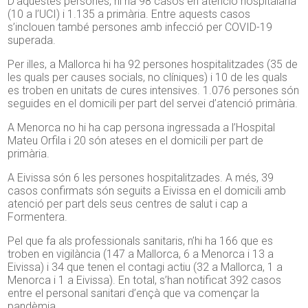
D’aquestes persones, hi ha 98 casos en atenció hospitalària
(10 a l’UCI) i 1.135 a primària. Entre aquests casos
s’inclouen també persones amb infecció per COVID-19
superada.
Per illes, a Mallorca hi ha 92 persones hospitalitzades (35 de
les quals per causes socials, no clíniques) i 10 de les quals
es troben en unitats de cures intensives. 1.076 persones són
seguides en el domicili per part del servei d’atenció primària.
A Menorca no hi ha cap persona ingressada a l’Hospital
Mateu Orfila i 20 són ateses en el domicili per part de
primària.
A Eivissa són 6 les persones hospitalitzades. A més, 39
casos confirmats són seguits a Eivissa en el domicili amb
atenció per part dels seus centres de salut i cap a
Formentera.
Pel que fa als professionals sanitaris, n’hi ha 166 que es
troben en vigilància (147 a Mallorca, 6 a Menorca i 13 a
Eivissa) i 34 que tenen el contagi actiu (32 a Mallorca, 1 a
Menorca i 1 a Eivissa). En total, s’han notificat 392 casos
entre el personal sanitari d’ençà que va començar la
pandèmia.