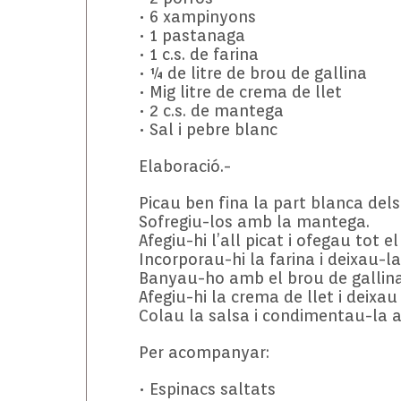
• 6 xampinyons
• 1 pastanaga
• 1 c.s. de farina
• ¼ de litre de brou de gallina
• Mig litre de crema de llet
• 2 c.s. de mantega
• Sal i pebre blanc
Elaboració.-
Picau ben fina la part blanca dels
Sofregiu-los amb la mantega.
Afegiu-hi l’all picat i ofegau tot e
Incorporau-hi la farina i deixau-
Banyau-ho amb el brou de gallina 
Afegiu-hi la crema de llet i deixau 
Colau la salsa i condimentau-la a
Per acompanyar:
• Espinacs saltats