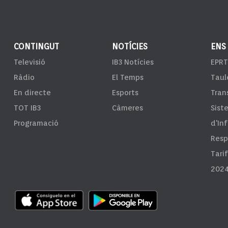
CONTINGUT
NOTÍCIES
ENS
Televisió
IB3 Notícies
EPRT
Ràdio
El Temps
Taul
En directe
Esports
Tran
TOT IB3
Càmeres
Sist
Programació
d'In
Resp
Tari
2024