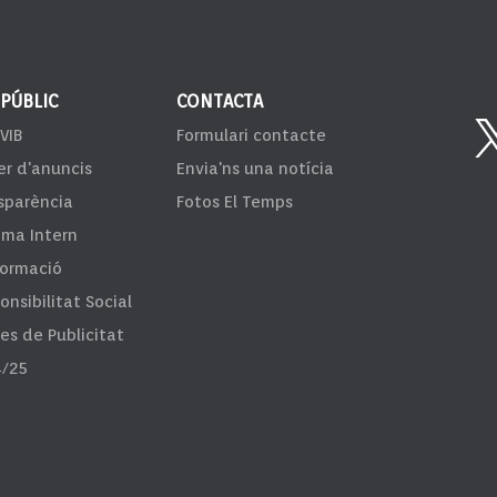
 PÚBLIC
CONTACTA
VIB
Formulari contacte
er d'anuncis
Envia'ns una notícia
sparència
Fotos El Temps
ema Intern
formació
onsibilitat Social
fes de Publicitat
/25