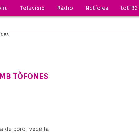
lic
Televisió
Ràdio
Notícies
totIB3
AMB TÒFONES
 de porc i vedella