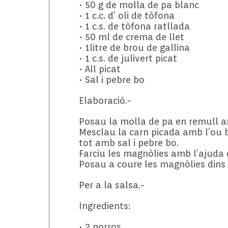
• 50 g de molla de pa blanc
• 1 c.c. d’ oli de tòfona
• 1 c.s. de tòfona ratllada
• 50 ml de crema de llet
• 1litre de brou de gallina
• 1 c.s. de julivert picat
• All picat
• Sal i pebre bo
Elaboració.-
Posau la molla de pa en remull a
Mesclau la carn picada amb l’ou bat
tot amb sal i pebre bo.
Farciu les magnòlies amb l’ajuda 
Posau a coure les magnòlies dins e
Per a la salsa.-
Ingredients:
• 2 porros