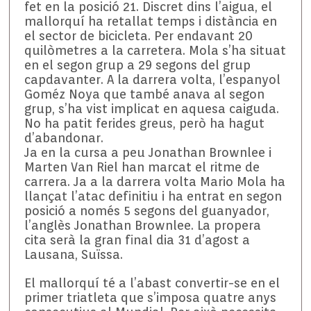
fet en la posició 21. Discret dins l’aigua, el
mallorquí ha retallat temps i distància en
el sector de bicicleta. Per endavant 20
quilòmetres a la carretera. Mola s’ha situat
en el segon grup a 29 segons del grup
capdavanter. A la darrera volta, l’espanyol
Goméz Noya que també anava al segon
grup, s’ha vist implicat en aquesa caiguda.
No ha patit ferides greus, però ha hagut
d’abandonar.
Ja en la cursa a peu Jonathan Brownlee i
Marten Van Riel han marcat el ritme de
carrera. Ja a la darrera volta Mario Mola ha
llançat l’atac definitiu i ha entrat en segon
posició a només 5 segons del guanyador,
l’anglès Jonathan Brownlee. La propera
cita serà la gran final dia 31 d’agost a
Lausana, Suïssa.
El mallorquí té a l’abast convertir-se en el
primer triatleta que s’imposa quatre anys