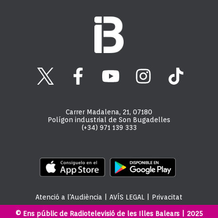
Carrer Madalena, 21, 07180
Polígon industrial de Son Bugadelles
(+34) 971 139 333
Atenció a l'Audiència
|
AVÍS LEGAL
|
Privacitat
© Ens públic de Radiotelevisió de les Illes Balears | 2025