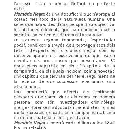
l’assassí i va recuperar l’infant en perfecte
estat.
Memòria Negra
és una docuficció que s’apropa al
costat més fosc de la naturalesa humana. Una
sèrie que narra, des d’una perspectiva objectiva,
les històries criminals que han commocionat la
societat balear en els darrers setanta anys.
En aquesta segona temporada, l’espectador
podrà conèixer, a través dels protagonistes dels
fets i d’experts en la crònica negra, com es
desenvoluparen els esdeveniments que varen
envoltar els nous casos que presentarem. 30
nous crims repartits en els 13 capítols de la
temporada, en els quals incloem, com a novetat,
uns capítols que serviran per fer el seguiment de
la recerca de dos successos relacionats amb
atracaments.
Una producció que ofereix els testimonis
d’experts que varen viure els casos en primera
persona, com són investigadors, criminòlegs,
metges forenses, advocats i periodistes, a més
de la recreació de cada crim complementat amb
un extens material d’imatges d’arxiu.
Memòria Negra
s’emetrà cada dilluns a les
22.40
h
a IB3 Televisió.