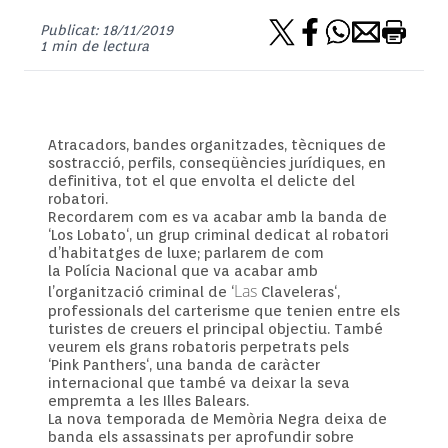
Publicat: 18/11/2019
1 min de lectura
Atracadors, bandes organitzades, tècniques de
sostracció, perfils, conseqüències jurídiques, en
definitiva, tot el que envolta el delicte del
robatori.
Recordarem com es va acabar amb la banda de
‘
Los
Lobato
‘, un grup criminal dedicat al robatori
d’habitatges de luxe; parlarem de com
la
Polícia
Nacional que va acabar amb
Las
l’organització criminal de ‘
Claveleras
‘,
professionals del
carterisme
que tenien entre els
turistes de creuers el principal objectiu. També
veurem els grans robatoris perpetrats pels
‘
Pink
Panthers
‘, una banda de caràcter
internacional que també va deixar la seva
empremta a les Illes Balears.
La nova temporada de Memòria Negra deixa de
banda els assassinats per aprofundir sobre