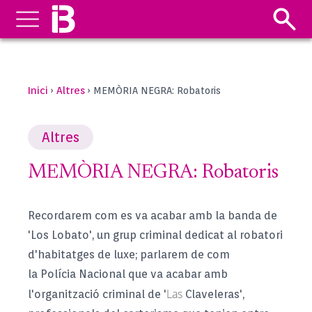
Inici
Altres
›
›
MEMÒRIA NEGRA: Robatoris
Altres
MEMÒRIA NEGRA: Robatoris
Recordarem com es va acabar amb la banda de
'
Los
Lobato
', un grup criminal dedicat al robatori
d'habitatges de luxe; parlarem de com
la
Polícia
Nacional que va acabar amb
Las
l'organització criminal de '
Claveleras
',