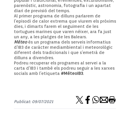
popular i tradicional, efemèrides, excursionisme,
parenòstic, astronomia, fotografia i un apartat
diari de previsió del temps.
Al primer programa de dilluns parlarem de
l’episodi de calor extrema que viurem els pròxims
dies, i dimarts farem el seguiment de les
tortugues marines que varen néixer, ara fa just
un any, a les platges de les Balears.
Méteo
és un programa dels serveis informatius
d’IB3 de caràcter mediambiental i meteorològic
diferent dels tradicionals i que s’emetrà de
dilluns a divendres.
Podreu recuperar els programes al servei a la
carta d’IB3 i també els podreu seguir a les xarxes
socials amb l’etiqueta
#MéteoIB3
.
Publicat: 09/07/2021